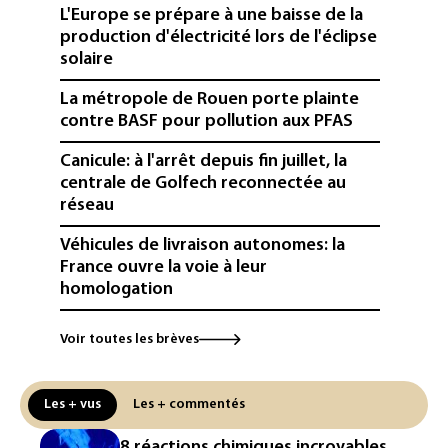
L'Europe se prépare à une baisse de la
production d'électricité lors de l'éclipse
solaire
La métropole de Rouen porte plainte
contre BASF pour pollution aux PFAS
Canicule: à l'arrêt depuis fin juillet, la
centrale de Golfech reconnectée au
réseau
Véhicules de livraison autonomes: la
France ouvre la voie à leur
homologation
Iris³: Eutelsat investira 3,4 milliards
Voir toutes les brèves
d'euros dans la future constellation
européenne
Les + vus
Les + commentés
Le magazine VSD racheté par
l'entrepreneur Vianney d'Alançon
8 réactions chimiques incroyables