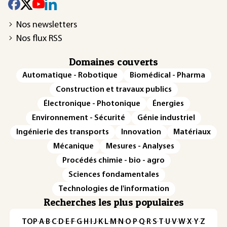
Nos newsletters
Nos flux RSS
Domaines couverts
Automatique - Robotique
Biomédical - Pharma
Construction et travaux publics
Électronique - Photonique
Énergies
Environnement - Sécurité
Génie industriel
Ingénierie des transports
Innovation
Matériaux
Mécanique
Mesures - Analyses
Procédés chimie - bio - agro
Sciences fondamentales
Technologies de l'information
Recherches les plus populaires
TOP
·
A
·
B
·
C
·
D
·
E
·
F
·
G
·
H
·
I
·
J
·
K
·
L
·
M
·
N
·
O
·
P
·
Q
·
R
·
S
·
T
·
U
·
V
·
W
·
X
·
Y
·
Z