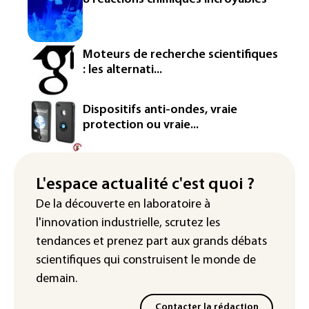
La production française de maïs
attendue au plus bas depuis 1980
Moteurs de recherche scientifiques
"Retour en force" progressif de la
: les alternati...
chaleur dans les prochains jours en
France
Dispositifs anti-ondes, vraie
L'Arabie saoudite, le Pakistan et la
protection ou vraie...
Turquie ont signé un accord de défense
Le Sri Lanka bloque près de 100
nouveaux sites de paris en ligne non
L'espace actualité c'est quoi ?
autorisés
De la découverte en laboratoire à
l'innovation industrielle, scrutez les
tendances
et prenez part aux
grands débats
scientifiques
qui construisent le monde de
demain.
Contacter la rédaction