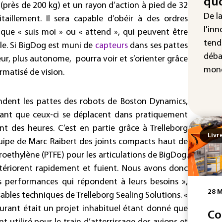
quo
L'A
(près de 200 kg) et un rayon d’action à pied de 32
Tur
De l
taillement. Il sera capable d’obéir à des ordres
déf
l'inn
que « suis moi » ou « attend », qui peuvent être
tend
e. Si BigDog est muni de
capteurs
dans ses pattes
déba
eur, plus autonome, pourra voir et s’orienter grâce
mond
rmatisé de vision.
ndent les pattes des robots de Boston Dynamics,
rant que ceux-ci se déplacent dans pratiquement
t des heures. C’est en partie grâce à Trelleborg
Livr
équipe de Marc Raibert des joints compacts haut de
ethylène (PTFE) pour les articulations de BigDog.
étériorent rapidement et fuient. Nous avons donc
es performances qui répondent à leurs besoins »,
28 M
sables techniques de Trelleborg Sealing Solutions. «
rant était un projet inhabituel étant donné que
Co