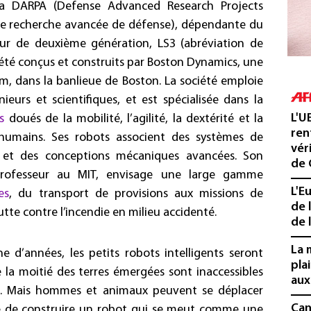
la DARPA (
Defense Advanced Research Projects
de recherche avancée de défense), dépendante du
ur de deuxième génération, LS3 (abréviation de
té conçus et construits par Boston Dynamics, une
m, dans la banlieue de Boston. La société emploie
eurs et scientifiques, et est spécialisée dans la
L'U
s
doués de la mobilité, l’agilité, la dextérité et la
ren
humains. Ses robots associent des systèmes de
vér
t des conceptions mécaniques avancées. Son
de 
 professeur au MIT, envisage une large gamme
L'E
es
, du transport de provisions aux missions de
de 
tte contre l’incendie en milieu accidenté.
de l
La 
e d’années, les petits robots intelligents seront
pla
e la moitié des terres émergées sont inaccessibles
aux
es. Mais hommes et animaux peuvent se déplacer
Cani
dée de construire un robot qui se meut comme une