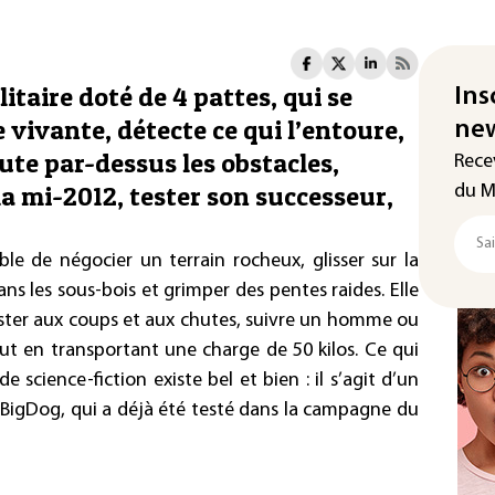
itaire doté de 4 pattes, qui se
Ins
ivante, détecte ce qui l’entoure,
new
te par-dessus les obstacles,
Rece
a mi-2012, tester son successeur,
du M
e de négocier un terrain rocheux, glisser sur la
dans les sous-bois et grimper des pentes raides. Elle
sister aux coups et aux chutes, suivre un homme ou
out en transportant une charge de 50 kilos. Ce qui
science-fiction existe bel et bien : il s’agit d’un
BigDog, qui a déjà été testé dans la campagne du