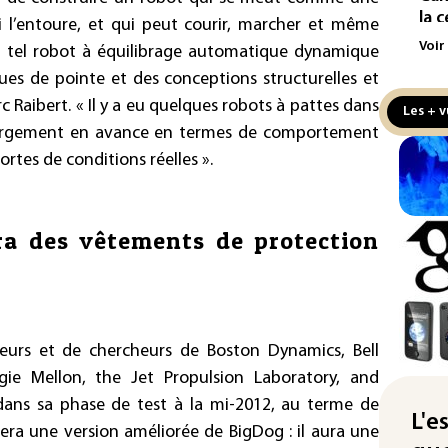
la 
i l’entoure, et qui peut courir, marcher et même
au 
Voir
tel robot à équilibrage automatique dynamique
es de pointe et des conceptions structurelles et
Véh
la 
c Raibert. « Il y a eu quelques robots à pattes dans
Les + v
hom
 largement en avance en termes de comportement
ortes de conditions réelles ».
Iris
d'e
con
ra des vêtements de protection
Le 
l'e
La 
att
eurs et de chercheurs de Boston Dynamics, Bell
"Re
gie Mellon, the Jet Propulsion Laboratory, and
cha
ans sa phase de test à la mi-2012, au terme de
Fra
L'e
ra une version améliorée de BigDog : il aura une