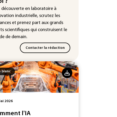
i ?
rabie saoudite, le Pakistan et la
quie ont signé un accord de
a découverte en laboratoire à
ense
ovation industrielle, scrutez les
ances
et prenez part aux
grands
ts scientifiques
qui construisent le
e de demain.
Contacter la rédaction
e blanc
ai 2026
mment l'IA