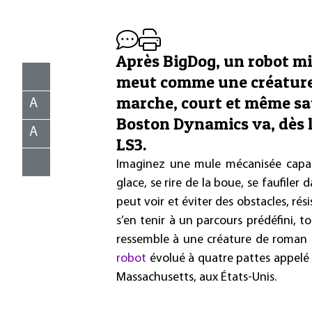
Après BigDog, un robot mil
meut comme une créature v
marche, court et même sau
A
Boston Dynamics va, dès l
A
LS3.
Imaginez une mule mécanisée capabl
glace, se rire de la boue, se faufiler 
peut voir et éviter des obstacles, ré
s’en tenir à un parcours prédéfini, t
ressemble à une créature de roman de 
robot
évolué à quatre pattes appelé 
Massachusetts, aux États-Unis.