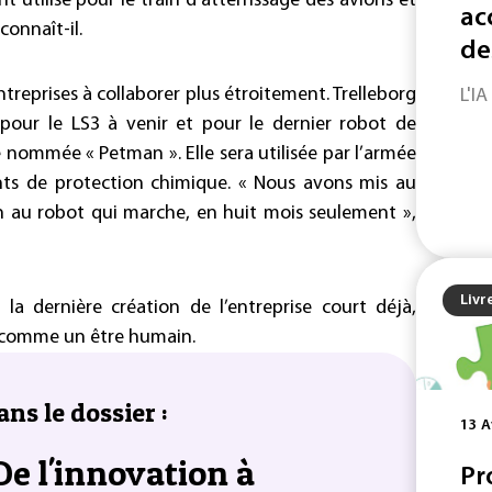
 utilisé pour le train d’atterrissage des avions et
ac
connaît-il.
de
treprises à collaborer plus étroitement. Trelleborg
L'IA
our le LS3 à venir et pour le dernier robot de
 nommée « Petman ». Elle sera utilisée par l’armée
ts de protection chimique. « Nous avons mis au
n au robot qui marche, en huit mois seulement »,
Livr
 la dernière création de l’entreprise court déjà,
, comme un être humain.
ans le dossier :
13 A
e l'innovation à
Pr