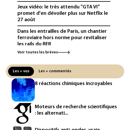
Jeux vidéo: le très attendu "GTA VI"
promet d'en dévoiler plus sur Netflix le
27 août
Dans les entrailles de Paris, un chantier
ferroviaire hors norme pour revitaliser
les rails du RER
Voir toutes les brèves
Meta se lance sur le marché des logiciels
écrits par l'IA, dominé par Anthropic et
OpenAI
Les + vus
Les + commentés
Google réorganise sa division IA: Demis
8 réactions chimiques incroyables
Hassabis passe la main, des stars s'en
vont
Colombie: un bébé hippopotame
Moteurs de recherche scientifiques
descendant de la colonie d'Escobar
: les alternati...
meurt malgré les soins
Éclipse: une baisse temporaire de la