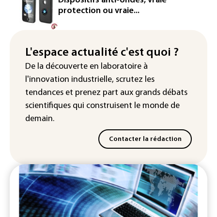
Dispositifs anti-ondes, vraie
production d'électricité solaire
protection ou vraie...
attendue en Europe
L'Autriche bat son record absolu de
chaleur pour le deuxième jour d'affilée
L'espace actualité c'est quoi ?
De la découverte en laboratoire à
Inde : Meta sommé de s'excuser après
l'innovation industrielle, scrutez les
le retrait d'une vidéo de Modi
tendances
et prenez part aux
grands débats
scientifiques
qui construisent le monde de
demain.
Contacter la rédaction