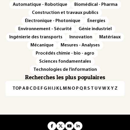
Automatique - Robotique
Biomédical - Pharma
Construction et travaux publics
Électronique - Photonique
Énergies
Environnement - Sécurité
Génie industriel
Ingénierie des transports
Innovation
Matériaux
Mécanique
Mesures - Analyses
Procédés chimie - bio - agro
Sciences fondamentales
Technologies de l'information
Recherches les plus populaires
TOP
·
A
·
B
·
C
·
D
·
E
·
F
·
G
·
H
·
I
·
J
·
K
·
L
·
M
·
N
·
O
·
P
·
Q
·
R
·
S
·
T
·
U
·
V
·
W
·
X
·
Y
·
Z