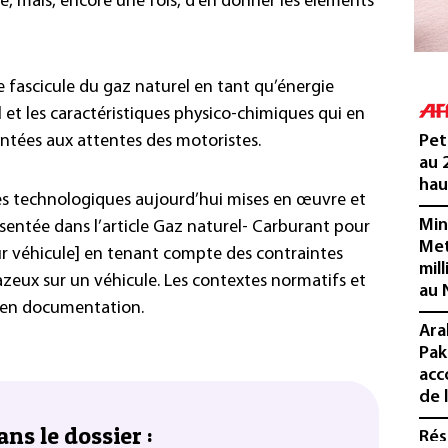
ue, mais, encore une fois, d’en donner les éléments
 fascicule du gaz naturel en tant qu’énergie
l et les caractéristiques physico-chimiques qui en
ntées aux attentes des motoristes.
Pet
au 
hau
es technologiques aujourd’hui mises en œuvre et
Min
ésentée dans l’article Gaz naturel- Carburant pour
Met
r véhicule] en tenant compte des contraintes
mil
gazeux sur un véhicule. Les contextes normatifs et
au 
s en documentation.
Ara
Pak
acc
de 
ans le dossier :
Rés