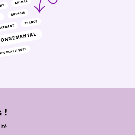
 !
ité