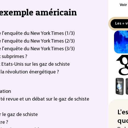
maj
Voir
l'exemple américain
com
(so
Les + v
Puc
le l'enquête du New York Times (1/3)
tax
la 
le l'enquête du New York Times (2/3)
le l'enquête du New York Times (3/3)
Les
x subprimes ?
pro
sem
Etats-Unis sur les gaz de schiste
sol
: la révolution énergétique ?
Was
rés
ration
dem
lité revue et un débat sur le gaz de schiste
Rug
L'e
d'u
 le gaz de schiste
quo
re ?
Enq