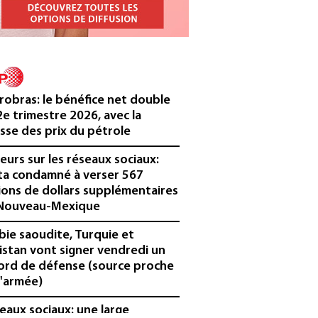
robras: le bénéfice net double
2e trimestre 2026, avec la
sse des prix du pétrole
eurs sur les réseaux sociaux:
a condamné à verser 567
lions de dollars supplémentaires
Nouveau-Mexique
bie saoudite, Turquie et
istan vont signer vendredi un
ord de défense (source proche
l'armée)
eaux sociaux: une large