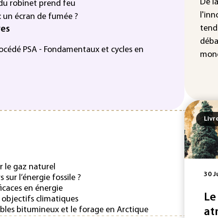
De l
don
 du robinet prend feu
d'I
l'inn
: un écran de fumée ?
tend
res
La 
déba
abs
procédé PSA - Fondamentaux et cycles en
mét
mond
Livr
 le gaz naturel
30 J
 sur l’énergie fossile ?
ficaces en énergie
Le
 objectifs climatiques
bles bitumineux et le forage en Arctique
at