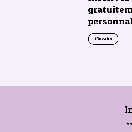
gratuitem
personnal
S'inscrire
I
Re