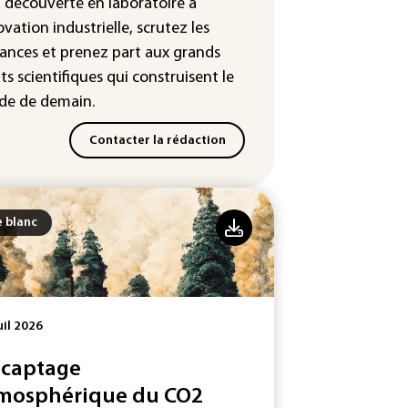
a découverte en laboratoire à
nées de 300.000 clients
ntermarché
ovation industrielle, scrutez les
ances
et prenez part aux
grands
Slovaquie enregistre un record
ts scientifiques
qui construisent le
olu de 42,2°C (services
éorologiques)
e de demain.
Contacter la rédaction
e blanc
uil 2026
 captage
mosphérique du CO2