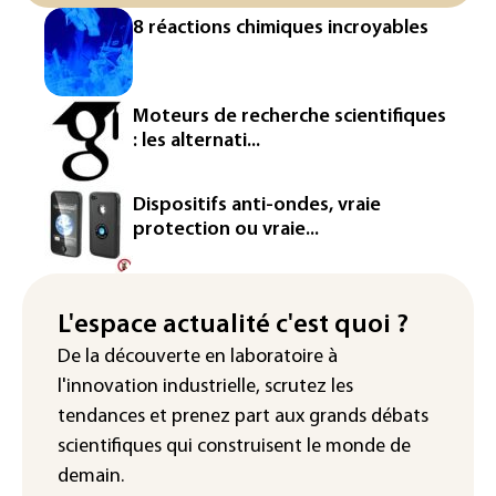
Les Etats-Unis veulent contrôler la
8 réactions chimiques incroyables
production d'un composant des
semiconducteurs et panneaux solaires
Washington étend le contrôle des
Moteurs de recherche scientifiques
réseaux sociaux des étrangers
: les alternati...
demandeurs de visas
Rugby: le Stade français victime d'une
Dispositifs anti-ondes, vraie
cyberattaque
protection ou vraie...
Enquête ouverte après la fuite des
données de 300.000 clients
d'Intermarché
L'espace actualité c'est quoi ?
De la découverte en laboratoire à
La Slovaquie enregistre un record
l'innovation industrielle, scrutez les
absolu de 42,2°C (services
météorologiques)
tendances
et prenez part aux
grands débats
scientifiques
qui construisent le monde de
demain.