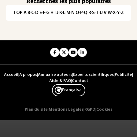
Recherches les plus populaires
TOP
·
A
·
B
·
C
·
D
·
E
·
F
·
G
·
H
·
I
·
J
·
K
·
L
·
M
·
N
·
O
·
P
·
Q
·
R
·
S
·
T
·
U
·
V
·
W
·
X
·
Y
·
Z
Accueil
|
A propos
|
Annuaire auteurs
|
Experts scientifiques
|
Publicité
|
Aide & FAQ
|
Contact
Français
Plan du site
|
Mentions Légales
|
RGPD
|
Cookies