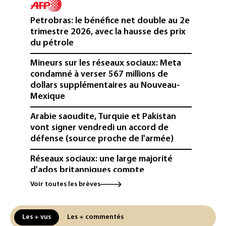
Petrobras: le bénéfice net double au 2e
trimestre 2026, avec la hausse des prix
du pétrole
Mineurs sur les réseaux sociaux: Meta
condamné à verser 567 millions de
dollars supplémentaires au Nouveau-
Mexique
Arabie saoudite, Turquie et Pakistan
vont signer vendredi un accord de
défense (source proche de l'armée)
Réseaux sociaux: une large majorité
d'ados britanniques compte
contourner le couvre-feu (sondage)
Voir toutes les brèves
Puces et solaire: les Etats-Unis taxent
un matériau clé dominé par la Chine
Les + vus
Les + commentés