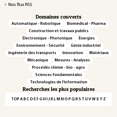
Nos flux RSS
Domaines couverts
Automatique - Robotique
Biomédical - Pharma
Construction et travaux publics
Électronique - Photonique
Énergies
Environnement - Sécurité
Génie industriel
Ingénierie des transports
Innovation
Matériaux
Mécanique
Mesures - Analyses
Procédés chimie - bio - agro
Sciences fondamentales
Technologies de l'information
Recherches les plus populaires
TOP
·
A
·
B
·
C
·
D
·
E
·
F
·
G
·
H
·
I
·
J
·
K
·
L
·
M
·
N
·
O
·
P
·
Q
·
R
·
S
·
T
·
U
·
V
·
W
·
X
·
Y
·
Z