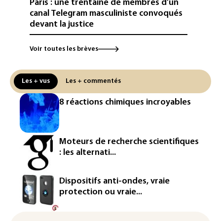
Paris : une trentaine de membres d'un
canal Telegram masculiniste convoqués
devant la justice
Jeux vidéo: le très attendu "GTA VI"
Voir toutes les brèves
promet d'en dévoiler plus sur Netflix le
27 août
Les + vus
Les + commentés
Dans les entrailles de Paris, un chantier
ferroviaire hors norme pour revitaliser
8 réactions chimiques incroyables
les rails du RER
Meta se lance sur le marché des logiciels
écrits par l'IA, dominé par Anthropic et
Moteurs de recherche scientifiques
OpenAI
: les alternati...
Google réorganise sa division IA: Demis
Hassabis passe la main, des stars s'en
Dispositifs anti-ondes, vraie
vont
protection ou vraie...
Colombie: un bébé hippopotame
descendant de la colonie d'Escobar