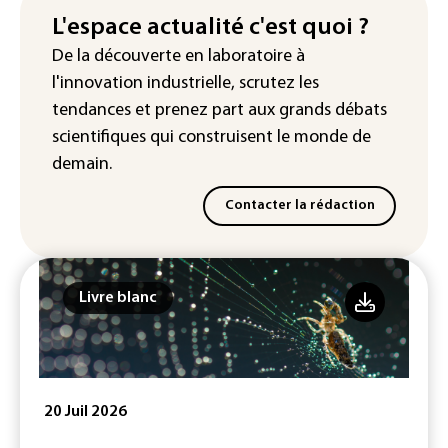
meurt malgré les soins
L'espace actualité c'est quoi ?
De la découverte en laboratoire à
Éclipse: une baisse temporaire de la
l'innovation industrielle, scrutez les
production d'électricité solaire
attendue en Europe
tendances
et prenez part aux
grands débats
scientifiques
qui construisent le monde de
demain.
Contacter la rédaction
Livre blanc
20 Juil 2026