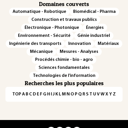
Domaines couverts
Automatique - Robotique
Biomédical - Pharma
Construction et travaux publics
Électronique - Photonique
Énergies
Environnement - Sécurité
Génie industriel
Ingénierie des transports
Innovation
Matériaux
Mécanique
Mesures - Analyses
Procédés chimie - bio - agro
Sciences fondamentales
Technologies de l'information
Recherches les plus populaires
TOP
·
A
·
B
·
C
·
D
·
E
·
F
·
G
·
H
·
I
·
J
·
K
·
L
·
M
·
N
·
O
·
P
·
Q
·
R
·
S
·
T
·
U
·
V
·
W
·
X
·
Y
·
Z