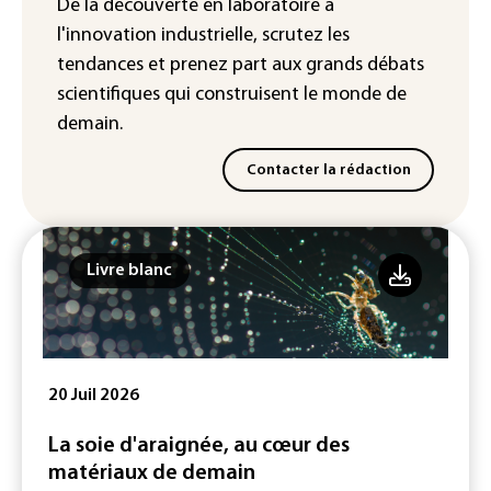
De la découverte en laboratoire à
Colombie: un bébé hippopotame
l'innovation industrielle, scrutez les
descendant de la colonie d'Escobar
meurt malgré les soins
tendances
et prenez part aux
grands débats
scientifiques
qui construisent le monde de
demain.
Contacter la rédaction
Livre blanc
20 Juil 2026
La soie d'araignée, au cœur des
matériaux de demain