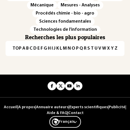
Mécanique
Mesures - Analyses
Procédés chimie - bio - agro
Sciences fondamentales
Technologies de l'information
Recherches les plus populaires
TOP
·
A
·
B
·
C
·
D
·
E
·
F
·
G
·
H
·
I
·
J
·
K
·
L
·
M
·
N
·
O
·
P
·
Q
·
R
·
S
·
T
·
U
·
V
·
W
·
X
·
Y
·
Z
Accueil
|
A propos
|
Annuaire auteurs
|
Experts scientifiques
|
Publicité
|
Aide & FAQ
|
Contact
Français