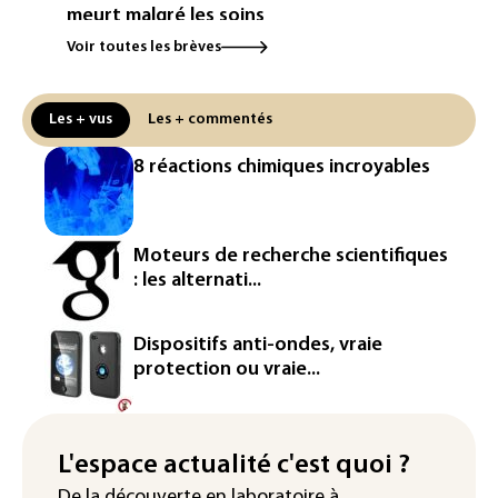
meurt malgré les soins
Voir toutes les brèves
Éclipse: une baisse temporaire de la
production d'électricité solaire
attendue en Europe
Les + vus
Les + commentés
L'Autriche bat son record absolu de
8 réactions chimiques incroyables
chaleur pour le deuxième jour d'affilée
Inde : Meta sommé de s'excuser après
le retrait d'une vidéo de Modi
Moteurs de recherche scientifiques
: les alternati...
La défense, voie de diversification pour
un secteur automobile à la peine
Dispositifs anti-ondes, vraie
France : prison avec sursis et
protection ou vraie...
"bannissement numérique" pour deux
streamers jugés pour des violences et
humiliations en ligne
L'espace actualité c'est quoi ?
IA : Mythos 5 d'Anthropic crée de
De la découverte en laboratoire à