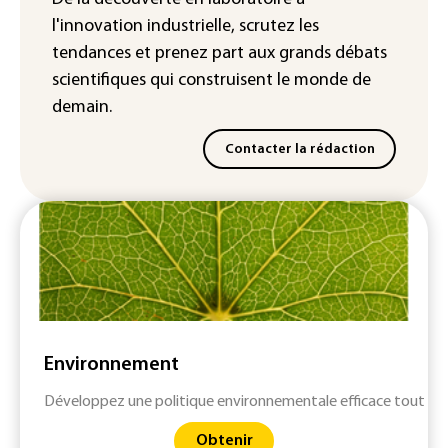
fausses identités lors d'un test au
l'innovation industrielle, scrutez les
Royaume-Uni
tendances
et prenez part aux
grands débats
scientifiques
qui construisent le monde de
demain.
Contacter la rédaction
Environnement
Développez une politique environnementale efficace tout en 
Obtenir