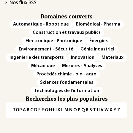
Nos flux RSS
Domaines couverts
Automatique - Robotique
Biomédical - Pharma
Construction et travaux publics
Électronique - Photonique
Énergies
Environnement - Sécurité
Génie industriel
Ingénierie des transports
Innovation
Matériaux
Mécanique
Mesures - Analyses
Procédés chimie - bio - agro
Sciences fondamentales
Technologies de l'information
Recherches les plus populaires
TOP
·
A
·
B
·
C
·
D
·
E
·
F
·
G
·
H
·
I
·
J
·
K
·
L
·
M
·
N
·
O
·
P
·
Q
·
R
·
S
·
T
·
U
·
V
·
W
·
X
·
Y
·
Z