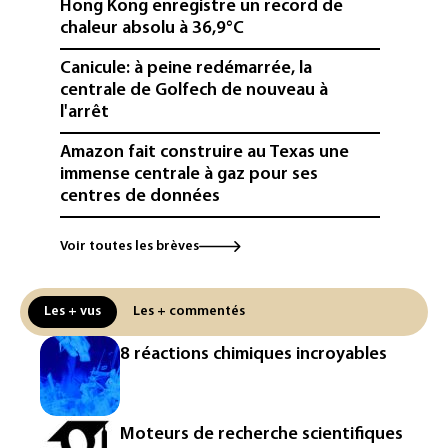
Hong Kong enregistre un record de
chaleur absolu à 36,9°C
Canicule: à peine redémarrée, la
centrale de Golfech de nouveau à
l'arrêt
Amazon fait construire au Texas une
immense centrale à gaz pour ses
centres de données
L'UE demande à Meta et TikTok de
Voir toutes les brèves
renforcer la surveillance et la
vérification des faits après l'affaire de
Ceuta
Les + vus
Les + commentés
L'Europe se prépare à une baisse de la
8 réactions chimiques incroyables
production d'électricité lors de l'éclipse
solaire
La métropole de Rouen porte plainte
Moteurs de recherche scientifiques