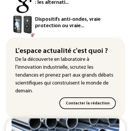
contre BASF pour pollution aux PFAS
: les alternati...
Canicule: à l'arrêt depuis fin juillet, la
centrale de Golfech reconnectée au
Dispositifs anti-ondes, vraie
réseau
protection ou vraie...
Véhicules de livraison autonomes: la
France ouvre la voie à leur
homologation
L'espace actualité c'est quoi ?
De la découverte en laboratoire à
Iris³: Eutelsat investira 3,4 milliards
l'innovation industrielle, scrutez les
d'euros dans la future constellation
européenne
tendances
et prenez part aux
grands débats
scientifiques
qui construisent le monde de
demain.
Contacter la rédaction