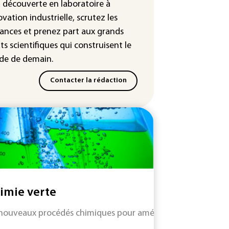
a découverte en laboratoire à
voqués devant la justice
ovation industrielle, scrutez les
x vidéo: le très attendu "GTA
ances
et prenez part aux
grands
 promet d'en dévoiler plus sur
ts scientifiques
qui construisent le
flix le 27 août
e de demain.
Contacter la rédaction
imie verte
nouveaux procédés chimiques pour améliorer les rendement