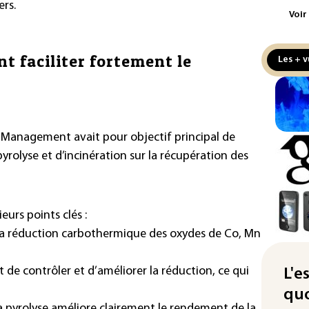
rs.
pro
Voir
sem
sol
t faciliter fortement le
Les + v
Was
rés
dem
Rug
 Management avait pour objectif principal de
d'u
yrolyse et d’incinération sur la récupération des
Enq
don
d'I
eurs points clés :
La 
le la réduction carbothermique des oxydes de Co, Mn
abs
mét
t de contrôler et d’améliorer la réduction, ce qui
L'e
Par
quo
d'u
 pyrolyse améliore clairement le rendement de la