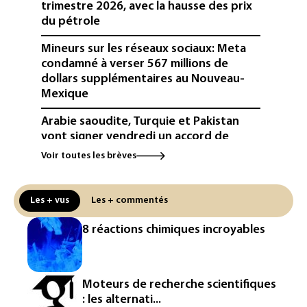
trimestre 2026, avec la hausse des prix
du pétrole
Mineurs sur les réseaux sociaux: Meta
condamné à verser 567 millions de
dollars supplémentaires au Nouveau-
Mexique
Arabie saoudite, Turquie et Pakistan
vont signer vendredi un accord de
défense (source proche de l'armée)
Voir toutes les brèves
Réseaux sociaux: une large majorité
d'ados britanniques compte
Les + vus
Les + commentés
contourner le couvre-feu (sondage)
8 réactions chimiques incroyables
Puces et solaire: les Etats-Unis taxent
un matériau clé dominé par la Chine
Les Etats-Unis veulent contrôler la
Moteurs de recherche scientifiques
production d'un composant des
: les alternati...