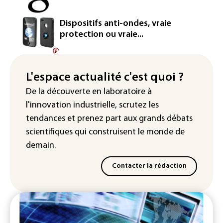
semiconducteurs et panneaux solaires
Washington étend le contrôle des
Dispositifs anti-ondes, vraie
réseaux sociaux des étrangers
protection ou vraie...
demandeurs de visas
Rugby: le Stade français victime d'une
cyberattaque
L'espace actualité c'est quoi ?
De la découverte en laboratoire à
Enquête ouverte après la fuite des
l'innovation industrielle, scrutez les
données de 300.000 clients
d'Intermarché
tendances
et prenez part aux
grands débats
scientifiques
qui construisent le monde de
demain.
Contacter la rédaction