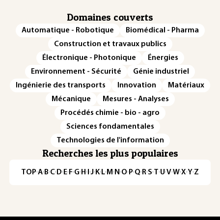
Domaines couverts
Automatique - Robotique
Biomédical - Pharma
Construction et travaux publics
Électronique - Photonique
Énergies
Environnement - Sécurité
Génie industriel
Ingénierie des transports
Innovation
Matériaux
Mécanique
Mesures - Analyses
Procédés chimie - bio - agro
Sciences fondamentales
Technologies de l'information
Recherches les plus populaires
TOP
·
A
·
B
·
C
·
D
·
E
·
F
·
G
·
H
·
I
·
J
·
K
·
L
·
M
·
N
·
O
·
P
·
Q
·
R
·
S
·
T
·
U
·
V
·
W
·
X
·
Y
·
Z