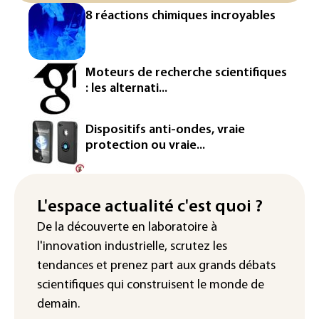
L'Europe se prépare à une baisse de la
8 réactions chimiques incroyables
production d'électricité lors de l'éclipse
solaire
La métropole de Rouen porte plainte
Moteurs de recherche scientifiques
contre BASF pour pollution aux PFAS
: les alternati...
Canicule: à l'arrêt depuis fin juillet, la
centrale de Golfech reconnectée au
Dispositifs anti-ondes, vraie
réseau
protection ou vraie...
Véhicules de livraison autonomes: la
France ouvre la voie à leur
homologation
L'espace actualité c'est quoi ?
De la découverte en laboratoire à
Iris³: Eutelsat investira 3,4 milliards
l'innovation industrielle, scrutez les
d'euros dans la future constellation
européenne
tendances
et prenez part aux
grands débats
scientifiques
qui construisent le monde de
demain.