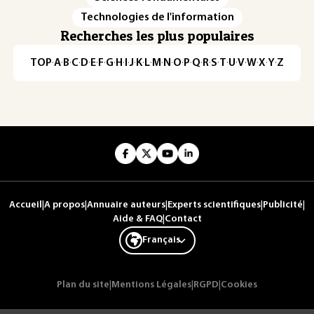
Technologies de l'information
Recherches les plus populaires
TOP
·
A
·
B
·
C
·
D
·
E
·
F
·
G
·
H
·
I
·
J
·
K
·
L
·
M
·
N
·
O
·
P
·
Q
·
R
·
S
·
T
·
U
·
V
·
W
·
X
·
Y
·
Z
Accueil
|
A propos
|
Annuaire auteurs
|
Experts scientifiques
|
Publicité
|
Aide & FAQ
|
Contact
Français
Plan du site
|
Mentions Légales
|
RGPD
|
Cookies