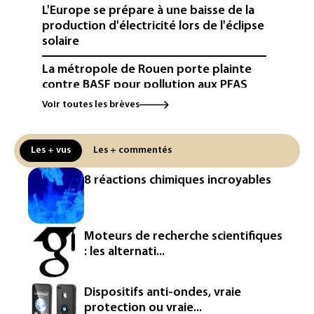
L'Europe se prépare à une baisse de la
production d'électricité lors de l'éclipse
solaire
La métropole de Rouen porte plainte
contre BASF pour pollution aux PFAS
Voir toutes les brèves
Canicule: à l'arrêt depuis fin juillet, la
centrale de Golfech reconnectée au
réseau
Les + vus
Les + commentés
Véhicules de livraison autonomes: la
8 réactions chimiques incroyables
France ouvre la voie à leur
homologation
Iris³: Eutelsat investira 3,4 milliards
Moteurs de recherche scientifiques
d'euros dans la future constellation
: les alternati...
européenne
Le magazine VSD racheté par
Dispositifs anti-ondes, vraie
l'entrepreneur Vianney d'Alançon
protection ou vraie...