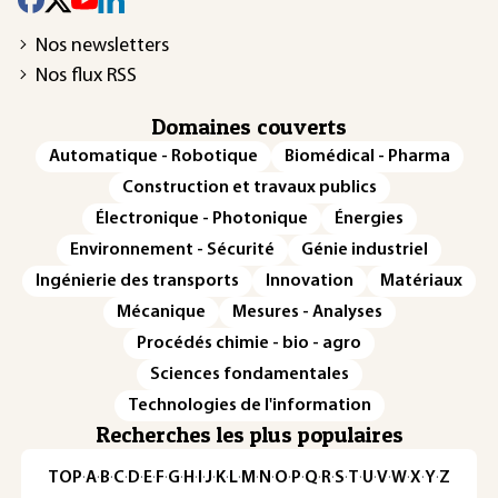
Nos newsletters
Nos flux RSS
Domaines couverts
Automatique - Robotique
Biomédical - Pharma
Construction et travaux publics
Électronique - Photonique
Énergies
Environnement - Sécurité
Génie industriel
Ingénierie des transports
Innovation
Matériaux
Mécanique
Mesures - Analyses
Procédés chimie - bio - agro
Sciences fondamentales
Technologies de l'information
Recherches les plus populaires
TOP
·
A
·
B
·
C
·
D
·
E
·
F
·
G
·
H
·
I
·
J
·
K
·
L
·
M
·
N
·
O
·
P
·
Q
·
R
·
S
·
T
·
U
·
V
·
W
·
X
·
Y
·
Z