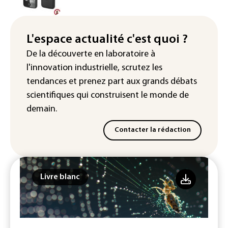
La production française de maïs
attendue au plus bas depuis 1980
L'espace actualité c'est quoi ?
"Retour en force" progressif de la
De la découverte en laboratoire à
chaleur dans les prochains jours en
l'innovation industrielle, scrutez les
France
tendances
et prenez part aux
grands débats
scientifiques
qui construisent le monde de
demain.
Contacter la rédaction
Livre blanc