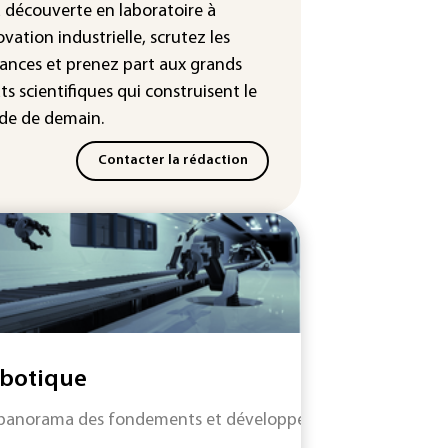
leur dans les prochains jours en
a découverte en laboratoire à
nce
ovation industrielle, scrutez les
ances
et prenez part aux
grands
ts scientifiques
qui construisent le
e de demain.
Contacter la rédaction
botique
panorama des fondements et développements technologiques