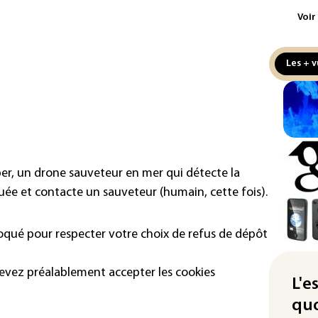
aux
Voir
Cani
la 
Les + v
au 
Véh
la 
hom
Iris
per, un drone sauveteur en mer qui détecte la
d'e
con
uée et contacte un sauveteur (humain, cette fois).
Le 
loqué pour respecter votre choix de refus de dépôt
l'e
La 
devez préalablement accepter les cookies
att
L'e
quo
"Re