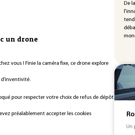
cha
De l
Fra
l'inn
tend
déba
mond
ec un drone
hez vous ! Finie la caméra fixe, ce drone explore
 d’inventivité.
loqué pour respecter votre choix de refus de dépôt
devez préalablement accepter les cookies
Ro
Un 