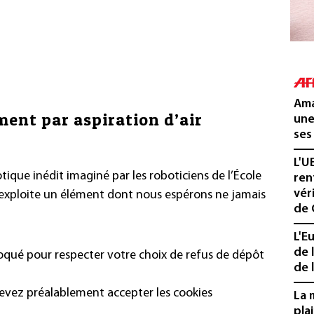
Ama
ent par aspiration d’air
une
ses
L'U
tique inédit imaginé par les roboticiens de l’École
ren
vér
exploite un élément dont nous espérons ne jamais
de 
L'E
de 
loqué pour respecter votre choix de refus de dépôt
de l
devez préalablement accepter les cookies
La 
pla