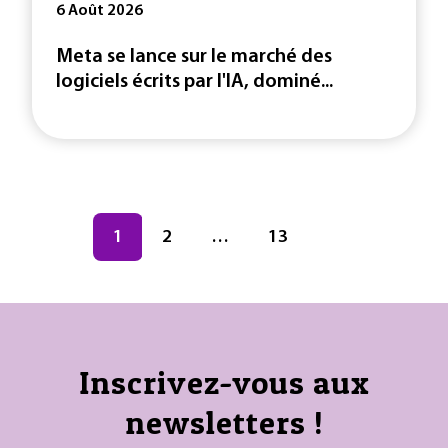
6 Août 2026
Meta se lance sur le marché des
logiciels écrits par l'IA, dominé...
Navigation des articles
Page
1
Page
2
…
Page
13
Inscrivez-vous aux
newsletters !