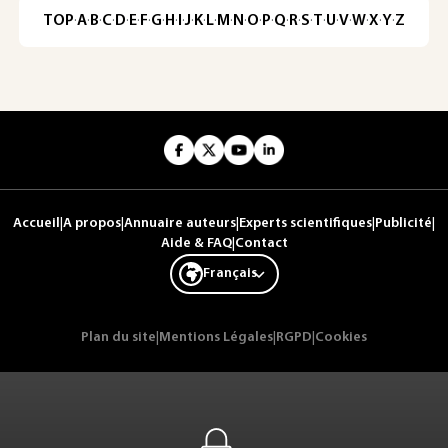
TOP
·
A
·
B
·
C
·
D
·
E
·
F
·
G
·
H
·
I
·
J
·
K
·
L
·
M
·
N
·
O
·
P
·
Q
·
R
·
S
·
T
·
U
·
V
·
W
·
X
·
Y
·
Z
Accueil
|
A propos
|
Annuaire auteurs
|
Experts scientifiques
|
Publicité
|
Aide & FAQ
|
Contact
Français
Plan du site
|
Mentions Légales
|
RGPD
|
Cookies