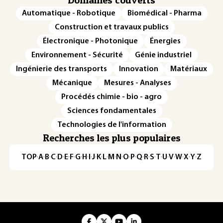
Domaines couverts
Automatique - Robotique
Biomédical - Pharma
Construction et travaux publics
Électronique - Photonique
Énergies
Environnement - Sécurité
Génie industriel
Ingénierie des transports
Innovation
Matériaux
Mécanique
Mesures - Analyses
Procédés chimie - bio - agro
Sciences fondamentales
Technologies de l'information
Recherches les plus populaires
TOP
·
A
·
B
·
C
·
D
·
E
·
F
·
G
·
H
·
I
·
J
·
K
·
L
·
M
·
N
·
O
·
P
·
Q
·
R
·
S
·
T
·
U
·
V
·
W
·
X
·
Y
·
Z