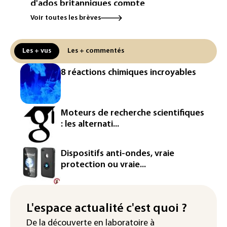
d'ados britanniques compte
contourner le couvre-feu (sondage)
Voir toutes les brèves
Puces et solaire: les Etats-Unis taxent
un matériau clé dominé par la Chine
Les + vus
Les + commentés
Les Etats-Unis veulent contrôler la
8 réactions chimiques incroyables
production d'un composant des
semiconducteurs et panneaux solaires
Washington étend le contrôle des
Moteurs de recherche scientifiques
réseaux sociaux des étrangers
: les alternati...
demandeurs de visas
Rugby: le Stade français victime d'une
Dispositifs anti-ondes, vraie
cyberattaque
protection ou vraie...
Enquête ouverte après la fuite des
données de 300.000 clients
d'Intermarché
L'espace actualité c'est quoi ?
De la découverte en laboratoire à
La Slovaquie enregistre un record