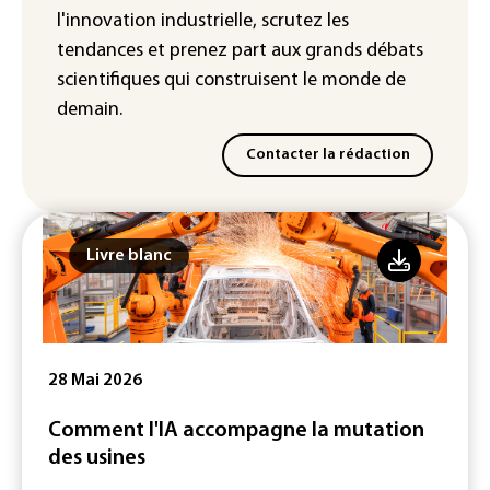
l'innovation industrielle, scrutez les
absolu de 42,2°C (services
météorologiques)
tendances
et prenez part aux
grands débats
scientifiques
qui construisent le monde de
demain.
Contacter la rédaction
Livre blanc
28 Mai 2026
Comment l'IA accompagne la mutation
des usines