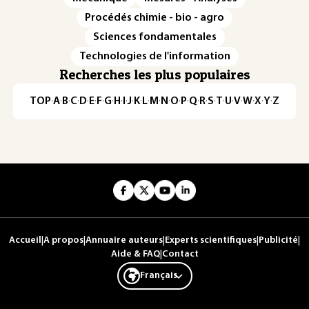
Procédés chimie - bio - agro
Sciences fondamentales
Technologies de l'information
Recherches les plus populaires
TOP
·
A
·
B
·
C
·
D
·
E
·
F
·
G
·
H
·
I
·
J
·
K
·
L
·
M
·
N
·
O
·
P
·
Q
·
R
·
S
·
T
·
U
·
V
·
W
·
X
·
Y
·
Z
Accueil
|
A propos
|
Annuaire auteurs
|
Experts scientifiques
|
Publicité
|
Aide & FAQ
|
Contact
Français