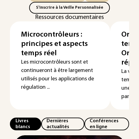
S'inscrire à la Veille Personnalisée
Ressources documentaires
Microcontrôleurs :
Ordo
principes et aspects
temps
temps réel
Ordo
répar
Les microcontrôleurs sont et
continueront à être largement
La vali
utilisés pour les applications de
temps r
régulation ...
une ana
parallèle
Livres
Dernières
Conférences
blancs
actualités
en ligne