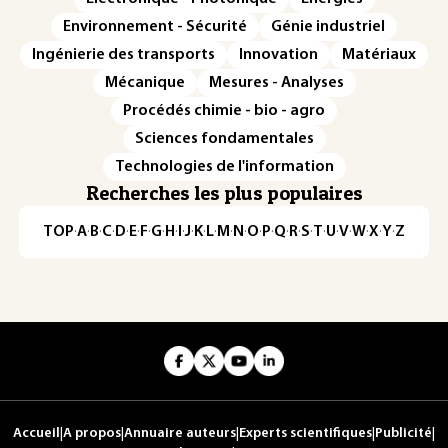
Environnement - Sécurité
Génie industriel
Ingénierie des transports
Innovation
Matériaux
Mécanique
Mesures - Analyses
Procédés chimie - bio - agro
Sciences fondamentales
Technologies de l'information
Recherches les plus populaires
TOP
·
A
·
B
·
C
·
D
·
E
·
F
·
G
·
H
·
I
·
J
·
K
·
L
·
M
·
N
·
O
·
P
·
Q
·
R
·
S
·
T
·
U
·
V
·
W
·
X
·
Y
·
Z
Accueil
|
A propos
|
Annuaire auteurs
|
Experts scientifiques
|
Publicité
|