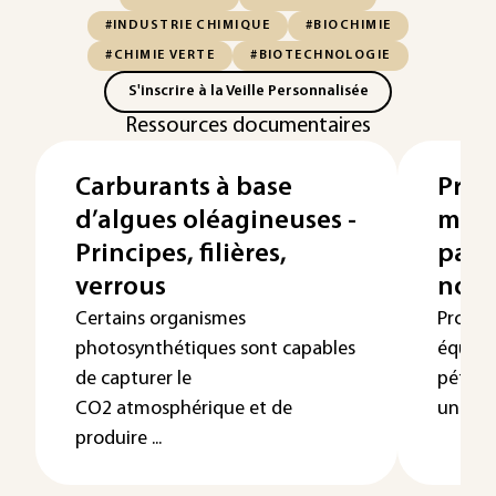
#INDUSTRIE CHIMIQUE
#BIOCHIMIE
#CHIMIE VERTE
#BIOTECHNOLOGIE
S'inscrire à la Veille Personnalisée
Ressources documentaires
Carburants à base
Prod
d’algues oléagineuses -
molé
Principes, filières,
part
verrous
non 
Certains organismes
Produi
photosynthétiques sont capables
équival
de capturer le
pétrole
CO2 atmosphérique et de
un vrai d
produire ...