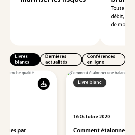
maîtriser les risques
bruit i
Toute fluc
débit, de v
de mouveme
Livres
Dernières
Conférences
blancs
actualités
en ligne
Livre blanc
16 Octobre 2020
Comment étalonner une balance ?