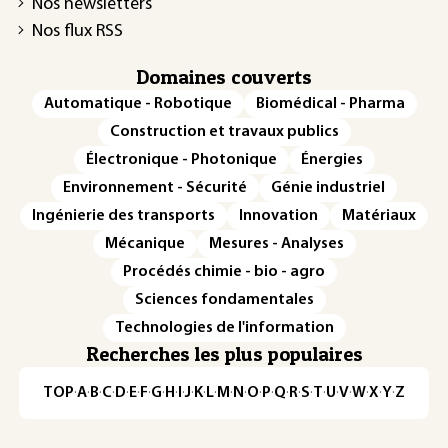
Nos newsletters
Nos flux RSS
Domaines couverts
Automatique - Robotique
Biomédical - Pharma
Construction et travaux publics
Électronique - Photonique
Énergies
Environnement - Sécurité
Génie industriel
Ingénierie des transports
Innovation
Matériaux
Mécanique
Mesures - Analyses
Procédés chimie - bio - agro
Sciences fondamentales
Technologies de l'information
Recherches les plus populaires
TOP
·
A
·
B
·
C
·
D
·
E
·
F
·
G
·
H
·
I
·
J
·
K
·
L
·
M
·
N
·
O
·
P
·
Q
·
R
·
S
·
T
·
U
·
V
·
W
·
X
·
Y
·
Z