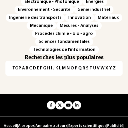
Électronique - Photonique
Énergies
Environnement - Sécurité
Génie industriel
Ingénierie des transports
Innovation
Matériaux
Mécanique
Mesures - Analyses
Procédés chimie - bio - agro
Sciences fondamentales
Technologies de l'information
Recherches les plus populaires
TOP
·
A
·
B
·
C
·
D
·
E
·
F
·
G
·
H
·
I
·
J
·
K
·
L
·
M
·
N
·
O
·
P
·
Q
·
R
·
S
·
T
·
U
·
V
·
W
·
X
·
Y
·
Z
Accueil
|
A propos
|
Annuaire auteurs
|
Experts scientifiques
|
Publicité
|