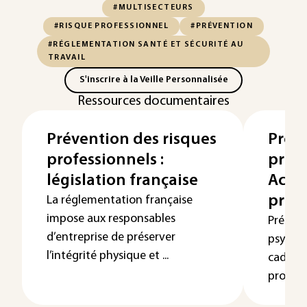
#MULTISECTEURS
#RISQUE PROFESSIONNEL
#PRÉVENTION
#RÉGLEMENTATION SANTÉ ET SÉCURITÉ AU
TRAVAIL
S'inscrire à la Veille Personnalisée
Ressources documentaires
Prévention des risques
Préve
professionnels :
profe
législation française
Acteu
prév
La réglementation française
impose aux responsables
Préserv
d’entreprise de préserver
psychiq
l’intégrité physique et ...
cadre d
professi