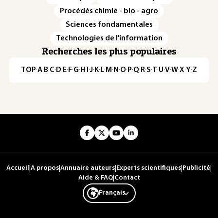
Procédés chimie - bio - agro
Sciences fondamentales
Technologies de l'information
Recherches les plus populaires
TOP
·
A
·
B
·
C
·
D
·
E
·
F
·
G
·
H
·
I
·
J
·
K
·
L
·
M
·
N
·
O
·
P
·
Q
·
R
·
S
·
T
·
U
·
V
·
W
·
X
·
Y
·
Z
Accueil
|
A propos
|
Annuaire auteurs
|
Experts scientifiques
|
Publicité
|
Aide & FAQ
|
Contact
Français