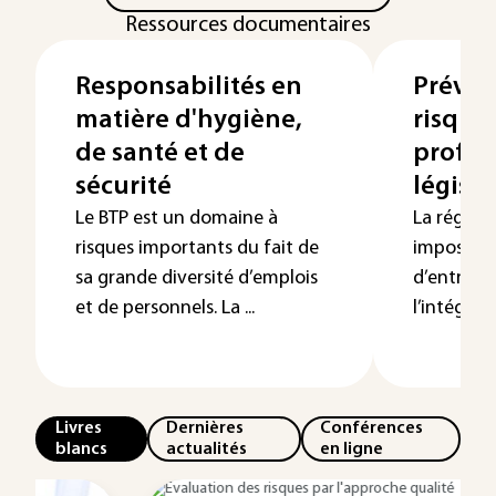
Ressources documentaires
Responsabilités en
Préven
matière d'hygiène,
risque
de santé et de
profess
sécurité
législa
Le BTP est un domaine à
La réglem
risques importants du fait de
impose au
sa grande diversité d’emplois
d’entrepri
et de personnels. La ...
l’intégrité
Livres
Dernières
Conférences
blancs
actualités
en ligne