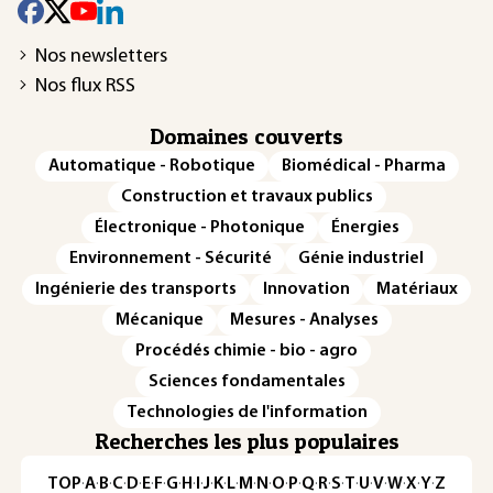
Nos newsletters
Nos flux RSS
Domaines couverts
Automatique - Robotique
Biomédical - Pharma
Construction et travaux publics
Électronique - Photonique
Énergies
Environnement - Sécurité
Génie industriel
Ingénierie des transports
Innovation
Matériaux
Mécanique
Mesures - Analyses
Procédés chimie - bio - agro
Sciences fondamentales
Technologies de l'information
Recherches les plus populaires
TOP
·
A
·
B
·
C
·
D
·
E
·
F
·
G
·
H
·
I
·
J
·
K
·
L
·
M
·
N
·
O
·
P
·
Q
·
R
·
S
·
T
·
U
·
V
·
W
·
X
·
Y
·
Z