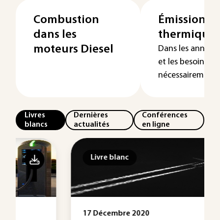
Combustion
Émissions 
dans les
thermiques 
moteurs Diesel
Dans les années 
et les besoins é
nécessairement ..
Livres
Dernières
Conférences
blancs
actualités
en ligne
Livre blanc
17 Décembre 2020