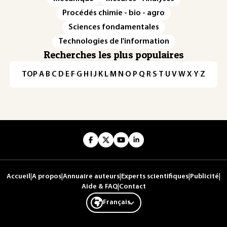
Procédés chimie - bio - agro
Sciences fondamentales
Technologies de l'information
Recherches les plus populaires
TOP
·
A
·
B
·
C
·
D
·
E
·
F
·
G
·
H
·
I
·
J
·
K
·
L
·
M
·
N
·
O
·
P
·
Q
·
R
·
S
·
T
·
U
·
V
·
W
·
X
·
Y
·
Z
Accueil
|
A propos
|
Annuaire auteurs
|
Experts scientifiques
|
Publicité
|
Aide & FAQ
|
Contact
Français