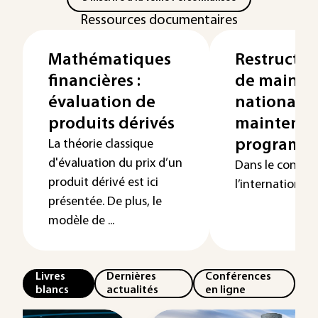
Ressources documentaires
Mathématiques
Restructur
financières :
de mainte
évaluation de
national -
produits dérivés
maintenanc
program
La théorie classique
d'évaluation du prix d’un
Dans le context
produit dérivé est ici
l’international s
présentée. De plus, le
modèle de ...
Livres
Dernières
Conférences
blancs
actualités
en ligne