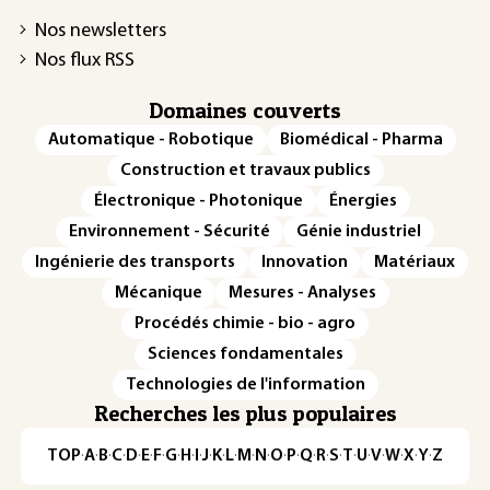
Nos newsletters
Nos flux RSS
Domaines couverts
Automatique - Robotique
Biomédical - Pharma
Construction et travaux publics
Électronique - Photonique
Énergies
Environnement - Sécurité
Génie industriel
Ingénierie des transports
Innovation
Matériaux
Mécanique
Mesures - Analyses
Procédés chimie - bio - agro
Sciences fondamentales
Technologies de l'information
Recherches les plus populaires
TOP
·
A
·
B
·
C
·
D
·
E
·
F
·
G
·
H
·
I
·
J
·
K
·
L
·
M
·
N
·
O
·
P
·
Q
·
R
·
S
·
T
·
U
·
V
·
W
·
X
·
Y
·
Z