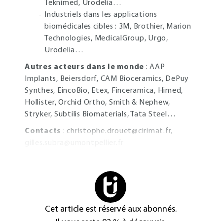
Teknimed, Urodelia…
Industriels dans les applications
biomédicales cibles : 3M, Brothier, Marion
Technologies, MedicalGroup, Urgo,
Urodelia…
Autres acteurs dans le monde
: AAP
Implants, Beiersdorf, CAM Bioceramics, DePuy
Synthes, EincoBio, Etex, Finceramica, Himed,
Hollister, Orchid Ortho, Smith & Nephew,
Stryker, Subtilis Biomaterials, Tata Steel…
Contacts
:
christophe.drouet@cirimat.fr
,
gilles.subra@umontpellier.fr
Cet article est réservé aux abonnés.