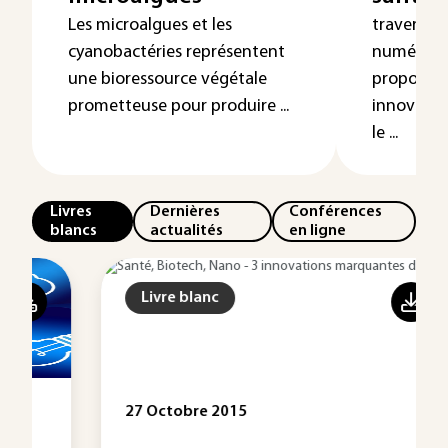
Les microalgues et les
travers ce
cyanobactéries représentent
numérique
une bioressource végétale
proposons
prometteuse pour produire ...
innovatio
le ...
Livres
Dernières
Conférences
blancs
actualités
en ligne
Livre blanc
27 Octobre 2015