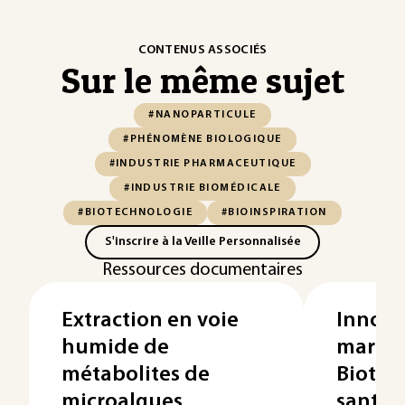
CONTENUS ASSOCIÉS
Sur le même sujet
#NANOPARTICULE
#PHÉNOMÈNE BIOLOGIQUE
#INDUSTRIE PHARMACEUTIQUE
#INDUSTRIE BIOMÉDICALE
#BIOTECHNOLOGIE
#BIOINSPIRATION
S'inscrire à la Veille Personnalisée
Ressources documentaires
Extraction en voie
Innova
humide de
marqua
métabolites de
Biotec
microalgues
santé