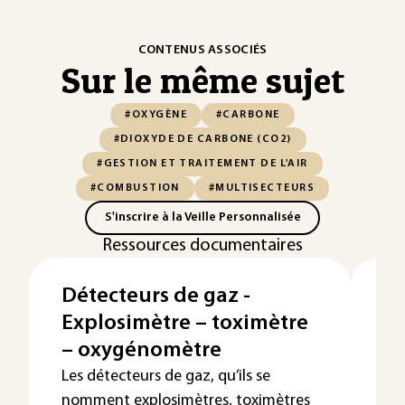
CONTENUS ASSOCIÉS
Sur le même sujet
#OXYGÈNE
#CARBONE
#DIOXYDE DE CARBONE (CO2)
#GESTION ET TRAITEMENT DE L'AIR
#COMBUSTION
#MULTISECTEURS
S'inscrire à la Veille Personnalisée
Ressources documentaires
Détecteurs de gaz -
Re
Explosimètre – toximètre
co
– oxygénomètre
bi
p
Les détecteurs de gaz, qu’ils se
nomment explosimètres, toximètres
L’i