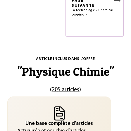
PAGE
SUIVANTE
La technologie « Chemical
Looping »
ARTICLE INCLUS DANS L'OFFRE
"
Physique Chimie
"
(
205 articles
)
Une base complète d’articles
Actualisée et enrichie d’articles