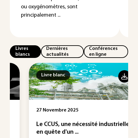
ou oxygénomètres, sont
une
principalement ...
Les
Livres
Dernières
Conférences
blancs
actualités
en ligne
Livre blanc
27 Novembre 2025
Le CCUS, une nécessité industrielle
en quête d'un ...