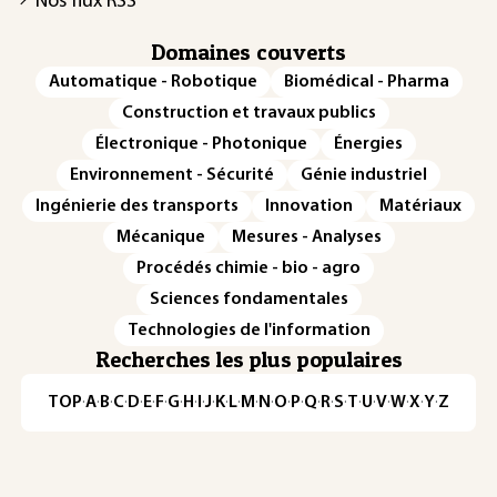
Nos flux RSS
Domaines couverts
Automatique - Robotique
Biomédical - Pharma
Construction et travaux publics
Électronique - Photonique
Énergies
Environnement - Sécurité
Génie industriel
Ingénierie des transports
Innovation
Matériaux
Mécanique
Mesures - Analyses
Procédés chimie - bio - agro
Sciences fondamentales
Technologies de l'information
Recherches les plus populaires
TOP
·
A
·
B
·
C
·
D
·
E
·
F
·
G
·
H
·
I
·
J
·
K
·
L
·
M
·
N
·
O
·
P
·
Q
·
R
·
S
·
T
·
U
·
V
·
W
·
X
·
Y
·
Z