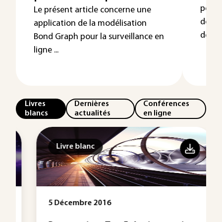
perme
Le présent article concerne une
des c
application de la modélisation
des plu
Bond Graph pour la surveillance en
ligne ...
Livres
Dernières
Conférences
blancs
actualités
en ligne
Livre blanc
5 Décembre 2016