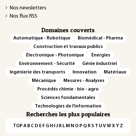
Nos newsletters
Nos flux RSS
Domaines couverts
Automatique - Robotique
Biomédical - Pharma
Construction et travaux publics
Électronique - Photonique
Énergies
Environnement - Sécurité
Génie industriel
Ingénierie des transports
Innovation
Matériaux
Mécanique
Mesures - Analyses
Procédés chimie - bio - agro
Sciences fondamentales
Technologies de l'information
Recherches les plus populaires
TOP
·
A
·
B
·
C
·
D
·
E
·
F
·
G
·
H
·
I
·
J
·
K
·
L
·
M
·
N
·
O
·
P
·
Q
·
R
·
S
·
T
·
U
·
V
·
W
·
X
·
Y
·
Z