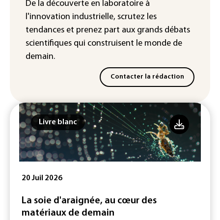
De la découverte en laboratoire à
écrits par l'IA, dominé par Anthropic et
l'innovation industrielle, scrutez les
OpenAI
tendances
et prenez part aux
grands débats
scientifiques
qui construisent le monde de
demain.
Contacter la rédaction
Livre blanc
20 Juil 2026
La soie d'araignée, au cœur des
matériaux de demain