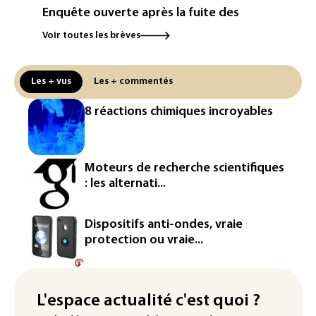
Enquête ouverte après la fuite des
données de 300.000 clients
Voir toutes les brèves
d'Intermarché
La Slovaquie enregistre un record
Les + vus
Les + commentés
absolu de 42,2°C (services
météorologiques)
8 réactions chimiques incroyables
Paris : une trentaine de membres d'un
canal Telegram masculiniste convoqués
devant la justice
Moteurs de recherche scientifiques
: les alternati...
Jeux vidéo: le très attendu "GTA VI"
promet d'en dévoiler plus sur Netflix le
27 août
Dispositifs anti-ondes, vraie
protection ou vraie...
Dans les entrailles de Paris, un chantier
ferroviaire hors norme pour revitaliser
les rails du RER
L'espace actualité c'est quoi ?
Meta se lance sur le marché des logiciels