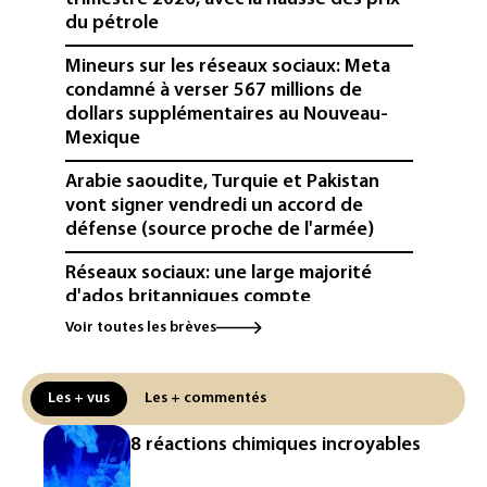
du pétrole
Mineurs sur les réseaux sociaux: Meta
condamné à verser 567 millions de
dollars supplémentaires au Nouveau-
Mexique
Arabie saoudite, Turquie et Pakistan
vont signer vendredi un accord de
défense (source proche de l'armée)
Réseaux sociaux: une large majorité
d'ados britanniques compte
contourner le couvre-feu (sondage)
Voir toutes les brèves
Puces et solaire: les Etats-Unis taxent
un matériau clé dominé par la Chine
Les + vus
Les + commentés
Les Etats-Unis veulent contrôler la
8 réactions chimiques incroyables
production d'un composant des
semiconducteurs et panneaux solaires