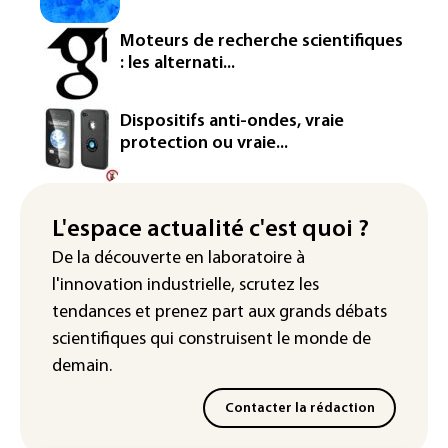
Washington étend le contrôle des
Moteurs de recherche scientifiques
réseaux sociaux des étrangers
: les alternati...
demandeurs de visas
Rugby: le Stade français victime d'une
Dispositifs anti-ondes, vraie
cyberattaque
protection ou vraie...
Enquête ouverte après la fuite des
données de 300.000 clients
d'Intermarché
L'espace actualité c'est quoi ?
De la découverte en laboratoire à
La Slovaquie enregistre un record
l'innovation industrielle, scrutez les
absolu de 42,2°C (services
météorologiques)
tendances
et prenez part aux
grands débats
scientifiques
qui construisent le monde de
demain.
Contacter la rédaction