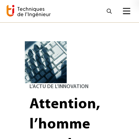
MICE vous sourit
Son application au vol de données
Les contre-mesures
L’ACTU DE L’INNOVATION
Attention,
l’homme