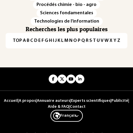
Procédés chimie - bio - agro
Sciences fondamentales
Technologies de l'information
Recherches les plus populaires
TOP
·
A
·
B
·
C
·
D
·
E
·
F
·
G
·
H
·
I
·
J
·
K
·
L
·
M
·
N
·
O
·
P
·
Q
·
R
·
S
·
T
·
U
·
V
·
W
·
X
·
Y
·
Z
Accueil
|
A propos
|
Annuaire auteurs
|
Experts scientifiques
|
Publicité
|
Aide & FAQ
|
Contact
Français