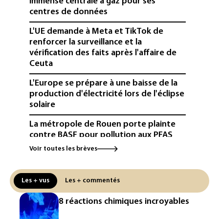
immense centrale à gaz pour ses
centres de données
L'UE demande à Meta et TikTok de
renforcer la surveillance et la
vérification des faits après l'affaire de
Ceuta
L'Europe se prépare à une baisse de la
production d'électricité lors de l'éclipse
solaire
La métropole de Rouen porte plainte
contre BASF pour pollution aux PFAS
Voir toutes les brèves
Canicule: à l'arrêt depuis fin juillet, la
centrale de Golfech reconnectée au
réseau
Les + vus
Les + commentés
Véhicules de livraison autonomes: la
8 réactions chimiques incroyables
France ouvre la voie à leur
homologation