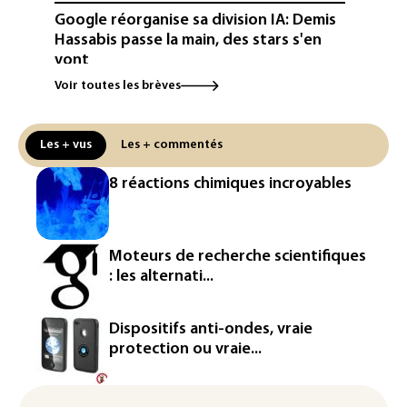
Google réorganise sa division IA: Demis
Hassabis passe la main, des stars s'en
vont
Voir toutes les brèves
Colombie: un bébé hippopotame
descendant de la colonie d'Escobar
meurt malgré les soins
Les + vus
Les + commentés
Éclipse: une baisse temporaire de la
8 réactions chimiques incroyables
production d'électricité solaire
attendue en Europe
L'Autriche bat son record absolu de
Moteurs de recherche scientifiques
chaleur pour le deuxième jour d'affilée
: les alternati...
Inde : Meta sommé de s'excuser après
le retrait d'une vidéo de Modi
Dispositifs anti-ondes, vraie
protection ou vraie...
La défense, voie de diversification pour
un secteur automobile à la peine