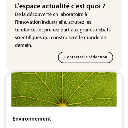
France : prison avec sursis et
L'espace actualité c'est quoi ?
"bannissement numérique" pour deux
De la découverte en laboratoire à
streamers jugés pour des violences et
l'innovation industrielle, scrutez les
humiliations en ligne
tendances
et prenez part aux
grands débats
scientifiques
qui construisent le monde de
demain.
Contacter la rédaction
Environnement