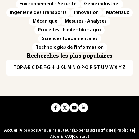
Environnement - Sécurité
Génie industriel
Ingénierie des transports
Innovation
Matériaux
Mécanique
Mesures - Analyses
Procédés chimie - bio - agro
Sciences fondamentales
Technologies de l'information
Recherches les plus populaires
TOP
·
A
·
B
·
C
·
D
·
E
·
F
·
G
·
H
·
I
·
J
·
K
·
L
·
M
·
N
·
O
·
P
·
Q
·
R
·
S
·
T
·
U
·
V
·
W
·
X
·
Y
·
Z
Accueil
|
A propos
|
Annuaire auteurs
|
Experts scientifiques
|
Publicité
|
Aide & FAQ
|
Contact