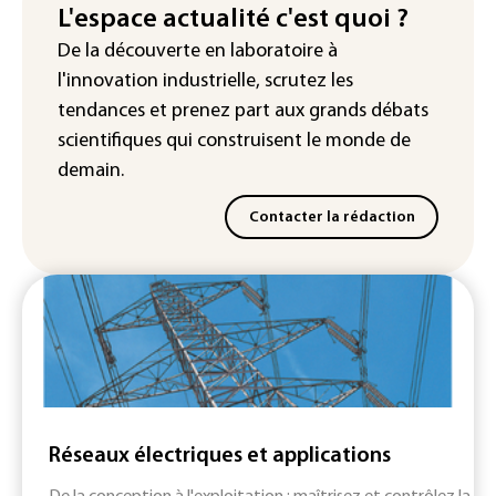
L'espace actualité c'est quoi ?
IA : Mythos 5 d'Anthropic crée de
De la découverte en laboratoire à
fausses identités lors d'un test au
l'innovation industrielle, scrutez les
Royaume-Uni
tendances
et prenez part aux
grands débats
scientifiques
qui construisent le monde de
demain.
Contacter la rédaction
Réseaux électriques et applications