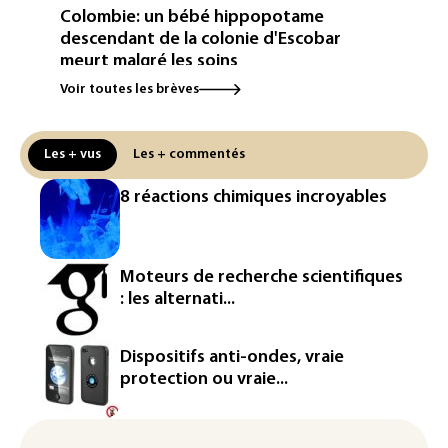
Colombie: un bébé hippopotame
descendant de la colonie d'Escobar
meurt malgré les soins
Voir toutes les brèves
Éclipse: une baisse temporaire de la
production d'électricité solaire
attendue en Europe
Les + vus
Les + commentés
L'Autriche bat son record absolu de
8 réactions chimiques incroyables
chaleur pour le deuxième jour d'affilée
Inde : Meta sommé de s'excuser après
le retrait d'une vidéo de Modi
Moteurs de recherche scientifiques
: les alternati...
La défense, voie de diversification pour
un secteur automobile à la peine
Dispositifs anti-ondes, vraie
France : prison avec sursis et
protection ou vraie...
"bannissement numérique" pour deux
streamers jugés pour des violences et
humiliations en ligne