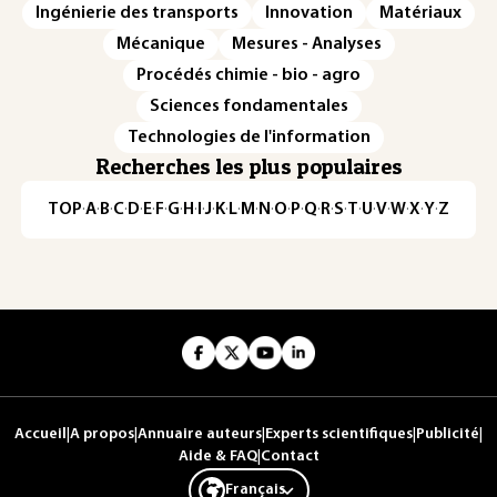
Ingénierie des transports
Innovation
Matériaux
Mécanique
Mesures - Analyses
Procédés chimie - bio - agro
Sciences fondamentales
Technologies de l'information
Recherches les plus populaires
TOP
·
A
·
B
·
C
·
D
·
E
·
F
·
G
·
H
·
I
·
J
·
K
·
L
·
M
·
N
·
O
·
P
·
Q
·
R
·
S
·
T
·
U
·
V
·
W
·
X
·
Y
·
Z
Accueil
|
A propos
|
Annuaire auteurs
|
Experts scientifiques
|
Publicité
|
Aide & FAQ
|
Contact
Français