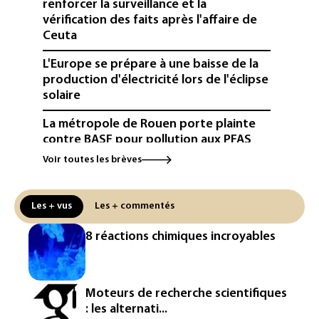
renforcer la surveillance et la
vérification des faits après l'affaire de
Ceuta
L'Europe se prépare à une baisse de la
production d'électricité lors de l'éclipse
solaire
La métropole de Rouen porte plainte
contre BASF pour pollution aux PFAS
Voir toutes les brèves
Canicule: à l'arrêt depuis fin juillet, la
centrale de Golfech reconnectée au
réseau
Les + vus
Les + commentés
Véhicules de livraison autonomes: la
8 réactions chimiques incroyables
France ouvre la voie à leur
homologation
Iris³: Eutelsat investira 3,4 milliards
Moteurs de recherche scientifiques
d'euros dans la future constellation
: les alternati...