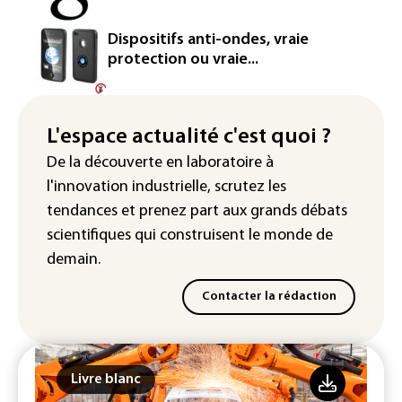
européenne
Le magazine VSD racheté par
Dispositifs anti-ondes, vraie
l'entrepreneur Vianney d'Alançon
protection ou vraie...
La production française de maïs
attendue au plus bas depuis 1980
L'espace actualité c'est quoi ?
"Retour en force" progressif de la
De la découverte en laboratoire à
chaleur dans les prochains jours en
l'innovation industrielle, scrutez les
France
tendances
et prenez part aux
grands débats
scientifiques
qui construisent le monde de
demain.
Contacter la rédaction
Livre blanc