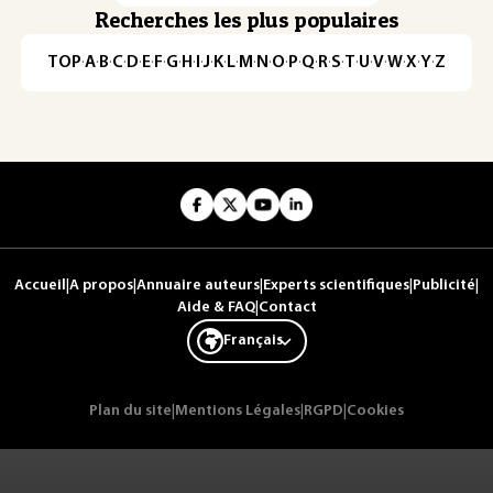
Recherches les plus populaires
TOP
·
A
·
B
·
C
·
D
·
E
·
F
·
G
·
H
·
I
·
J
·
K
·
L
·
M
·
N
·
O
·
P
·
Q
·
R
·
S
·
T
·
U
·
V
·
W
·
X
·
Y
·
Z
Accueil
|
A propos
|
Annuaire auteurs
|
Experts scientifiques
|
Publicité
|
Aide & FAQ
|
Contact
Français
Plan du site
|
Mentions Légales
|
RGPD
|
Cookies