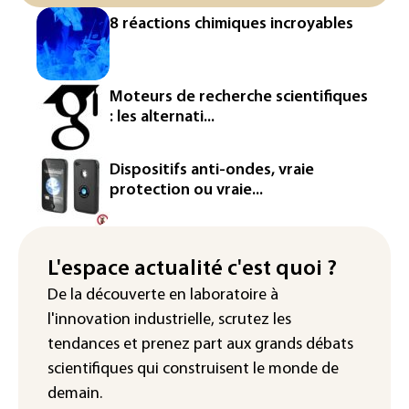
L'Europe se prépare à une baisse de la
8 réactions chimiques incroyables
production d'électricité lors de l'éclipse
solaire
La métropole de Rouen porte plainte
Moteurs de recherche scientifiques
contre BASF pour pollution aux PFAS
: les alternati...
Canicule: à l'arrêt depuis fin juillet, la
centrale de Golfech reconnectée au
Dispositifs anti-ondes, vraie
réseau
protection ou vraie...
Véhicules de livraison autonomes: la
France ouvre la voie à leur
homologation
L'espace actualité c'est quoi ?
De la découverte en laboratoire à
Iris³: Eutelsat investira 3,4 milliards
l'innovation industrielle, scrutez les
d'euros dans la future constellation
européenne
tendances
et prenez part aux
grands débats
scientifiques
qui construisent le monde de
demain.