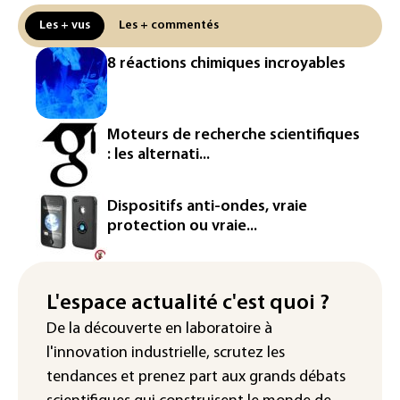
Ceuta
Les + vus
Les + commentés
L'Europe se prépare à une baisse de la
8 réactions chimiques incroyables
production d'électricité lors de l'éclipse
solaire
La métropole de Rouen porte plainte
Moteurs de recherche scientifiques
contre BASF pour pollution aux PFAS
: les alternati...
Canicule: à l'arrêt depuis fin juillet, la
centrale de Golfech reconnectée au
Dispositifs anti-ondes, vraie
réseau
protection ou vraie...
Véhicules de livraison autonomes: la
France ouvre la voie à leur
homologation
L'espace actualité c'est quoi ?
De la découverte en laboratoire à
Iris³: Eutelsat investira 3,4 milliards
l'innovation industrielle, scrutez les
d'euros dans la future constellation
européenne
tendances
et prenez part aux
grands débats