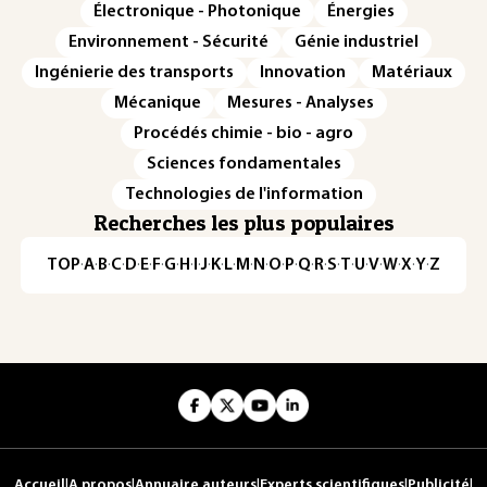
Électronique - Photonique
Énergies
Environnement - Sécurité
Génie industriel
Ingénierie des transports
Innovation
Matériaux
Mécanique
Mesures - Analyses
Procédés chimie - bio - agro
Sciences fondamentales
Technologies de l'information
Recherches les plus populaires
TOP
·
A
·
B
·
C
·
D
·
E
·
F
·
G
·
H
·
I
·
J
·
K
·
L
·
M
·
N
·
O
·
P
·
Q
·
R
·
S
·
T
·
U
·
V
·
W
·
X
·
Y
·
Z
Accueil
|
A propos
|
Annuaire auteurs
|
Experts scientifiques
|
Publicité
|