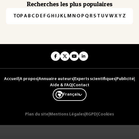
Recherches les plus populaires
TOP
·
A
·
B
·
C
·
D
·
E
·
F
·
G
·
H
·
I
·
J
·
K
·
L
·
M
·
N
·
O
·
P
·
Q
·
R
·
S
·
T
·
U
·
V
·
W
·
X
·
Y
·
Z
Accueil
|
A propos
|
Annuaire auteurs
|
Experts scientifiques
|
Publicité
|
Aide & FAQ
|
Contact
Français
Plan du site
|
Mentions Légales
|
RGPD
|
Cookies