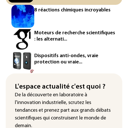
du pétrole
8 réactions chimiques incroyables
Mineurs sur les réseaux sociaux: Meta
condamné à verser 567 millions de
dollars supplémentaires au Nouveau-
Mexique
Moteurs de recherche scientifiques
: les alternati...
Arabie saoudite, Turquie et Pakistan
vont signer vendredi un accord de
défense (source proche de l'armée)
Dispositifs anti-ondes, vraie
protection ou vraie...
Réseaux sociaux: une large majorité
d'ados britanniques compte
contourner le couvre-feu (sondage)
L'espace actualité c'est quoi ?
Puces et solaire: les Etats-Unis taxent
De la découverte en laboratoire à
un matériau clé dominé par la Chine
l'innovation industrielle, scrutez les
tendances
et prenez part aux
grands débats
scientifiques
qui construisent le monde de
demain.