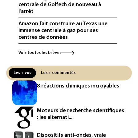
centrale de Golfech de nouveau à
l'arrêt
Amazon fait construire au Texas une
immense centrale à gaz pour ses
centres de données
L'UE demande à Meta et TikTok de
Voir toutes les brèves
renforcer la surveillance et la
vérification des faits après l'affaire de
Ceuta
Les + vus
Les + commentés
L'Europe se prépare à une baisse de la
8 réactions chimiques incroyables
production d'électricité lors de l'éclipse
solaire
La métropole de Rouen porte plainte
Moteurs de recherche scientifiques
contre BASF pour pollution aux PFAS
: les alternati...
Canicule: à l'arrêt depuis fin juillet, la
centrale de Golfech reconnectée au
Dispositifs anti-ondes, vraie