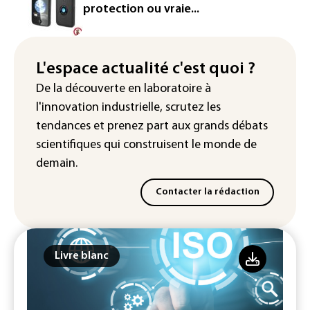
réseau
protection ou vraie...
Véhicules de livraison autonomes: la
France ouvre la voie à leur
homologation
L'espace actualité c'est quoi ?
De la découverte en laboratoire à
Iris³: Eutelsat investira 3,4 milliards
l'innovation industrielle, scrutez les
d'euros dans la future constellation
européenne
tendances
et prenez part aux
grands débats
scientifiques
qui construisent le monde de
demain.
Contacter la rédaction
Livre blanc