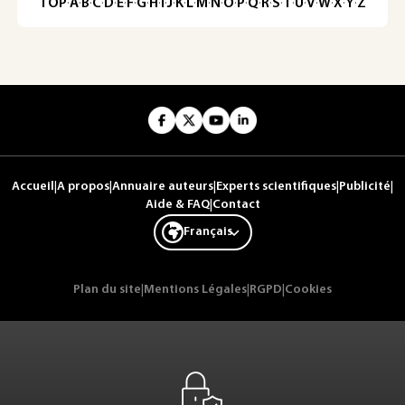
TOP
·
A
·
B
·
C
·
D
·
E
·
F
·
G
·
H
·
I
·
J
·
K
·
L
·
M
·
N
·
O
·
P
·
Q
·
R
·
S
·
T
·
U
·
V
·
W
·
X
·
Y
·
Z
Accueil
|
A propos
|
Annuaire auteurs
|
Experts scientifiques
|
Publicité
|
Aide & FAQ
|
Contact
Français
Plan du site
|
Mentions Légales
|
RGPD
|
Cookies