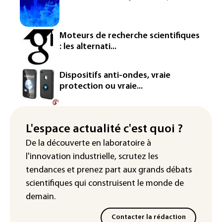
France ouvre la voie à leur
homologation
Iris³: Eutelsat investira 3,4 milliards
Moteurs de recherche scientifiques
d'euros dans la future constellation
: les alternati...
européenne
Le magazine VSD racheté par
Dispositifs anti-ondes, vraie
l'entrepreneur Vianney d'Alançon
protection ou vraie...
La production française de maïs
attendue au plus bas depuis 1980
L'espace actualité c'est quoi ?
"Retour en force" progressif de la
De la découverte en laboratoire à
chaleur dans les prochains jours en
l'innovation industrielle, scrutez les
France
tendances
et prenez part aux
grands débats
scientifiques
qui construisent le monde de
demain.
Contacter la rédaction