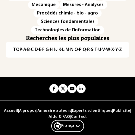
Mécanique
Mesures - Analyses
Procédés chimie - bio - agro
Sciences fondamentales
Technologies de l'information
Recherches les plus populaires
TOP
·
A
·
B
·
C
·
D
·
E
·
F
·
G
·
H
·
I
·
J
·
K
·
L
·
M
·
N
·
O
·
P
·
Q
·
R
·
S
·
T
·
U
·
V
·
W
·
X
·
Y
·
Z
Accueil
|
A propos
|
Annuaire auteurs
|
Experts scientifiques
|
Publicité
|
Aide & FAQ
|
Contact
Français