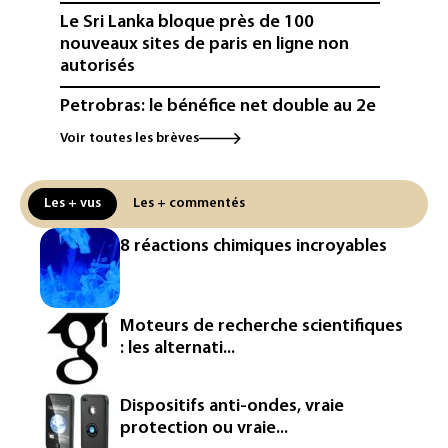
Le Sri Lanka bloque près de 100
nouveaux sites de paris en ligne non
autorisés
Petrobras: le bénéfice net double au 2e
trimestre 2026, avec la hausse des prix
Voir toutes les brèves
du pétrole
Mineurs sur les réseaux sociaux: Meta
Les + vus
Les + commentés
condamné à verser 567 millions de
dollars supplémentaires au Nouveau-
8 réactions chimiques incroyables
Mexique
Arabie saoudite, Turquie et Pakistan
vont signer vendredi un accord de
Moteurs de recherche scientifiques
défense (source proche de l'armée)
: les alternati...
Réseaux sociaux: une large majorité
d'ados britanniques compte
Dispositifs anti-ondes, vraie
contourner le couvre-feu (sondage)
protection ou vraie...