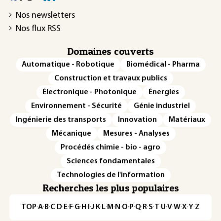
Nos newsletters
Nos flux RSS
Domaines couverts
Automatique - Robotique
Biomédical - Pharma
Construction et travaux publics
Électronique - Photonique
Énergies
Environnement - Sécurité
Génie industriel
Ingénierie des transports
Innovation
Matériaux
Mécanique
Mesures - Analyses
Procédés chimie - bio - agro
Sciences fondamentales
Technologies de l'information
Recherches les plus populaires
TOP
·
A
·
B
·
C
·
D
·
E
·
F
·
G
·
H
·
I
·
J
·
K
·
L
·
M
·
N
·
O
·
P
·
Q
·
R
·
S
·
T
·
U
·
V
·
W
·
X
·
Y
·
Z