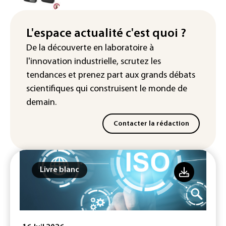
Puces et solaire: les Etats-Unis taxent
un matériau clé dominé par la Chine
L'espace actualité c'est quoi ?
Les Etats-Unis veulent contrôler la
De la découverte en laboratoire à
production d'un composant des
l'innovation industrielle, scrutez les
semiconducteurs et panneaux solaires
tendances
et prenez part aux
grands débats
scientifiques
qui construisent le monde de
demain.
Contacter la rédaction
Livre blanc