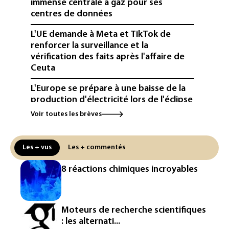
immense centrale à gaz pour ses
centres de données
L'UE demande à Meta et TikTok de
renforcer la surveillance et la
vérification des faits après l'affaire de
Ceuta
L'Europe se prépare à une baisse de la
production d'électricité lors de l'éclipse
solaire
Voir toutes les brèves
La métropole de Rouen porte plainte
contre BASF pour pollution aux PFAS
Les + vus
Les + commentés
Canicule: à l'arrêt depuis fin juillet, la
8 réactions chimiques incroyables
centrale de Golfech reconnectée au
réseau
Véhicules de livraison autonomes: la
Moteurs de recherche scientifiques
France ouvre la voie à leur
: les alternati...
homologation