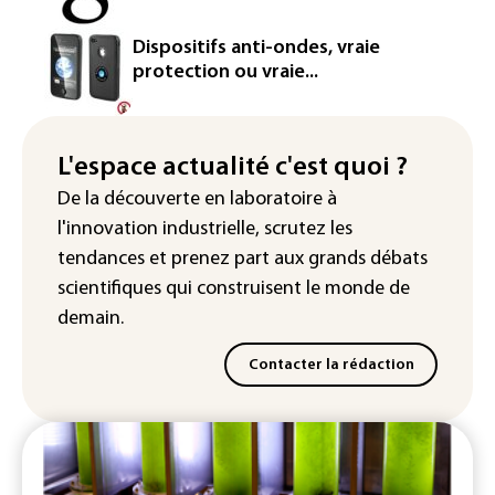
Iris³: Eutelsat investira 3,4 milliards
Dispositifs anti-ondes, vraie
d'euros dans la future constellation
protection ou vraie...
européenne
Le magazine VSD racheté par
l'entrepreneur Vianney d'Alançon
L'espace actualité c'est quoi ?
De la découverte en laboratoire à
La production française de maïs
l'innovation industrielle, scrutez les
attendue au plus bas depuis 1980
tendances
et prenez part aux
grands débats
scientifiques
qui construisent le monde de
demain.
Contacter la rédaction