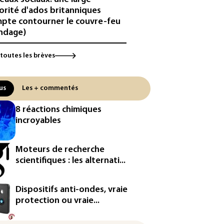
orité d'ados britanniques
pte contourner le couvre-feu
ndage)
es et solaire: les Etats-Unis
 toutes les brèves
ent un matériau clé dominé par
Chine
us
Les + commentés
 Etats-Unis veulent contrôler la
duction d'un composant des
8 réactions chimiques
iconducteurs et panneaux
incroyables
aires
hington étend le contrôle des
Moteurs de recherche
eaux sociaux des étrangers
scientifiques : les alternati...
andeurs de visas
by: le Stade français victime
Dispositifs anti-ondes, vraie
ne cyberattaque
protection ou vraie...
uête ouverte après la fuite des