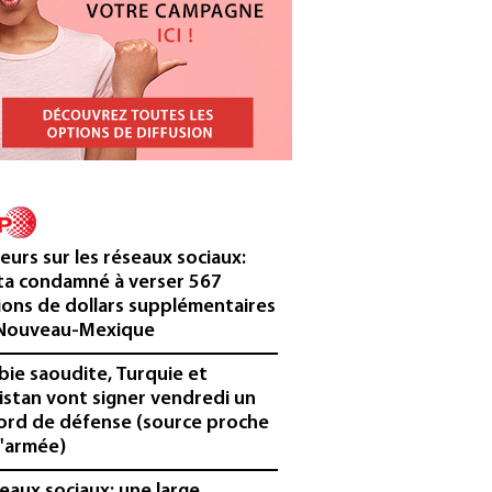
eurs sur les réseaux sociaux:
a condamné à verser 567
lions de dollars supplémentaires
Nouveau-Mexique
bie saoudite, Turquie et
istan vont signer vendredi un
ord de défense (source proche
l'armée)
eaux sociaux: une large