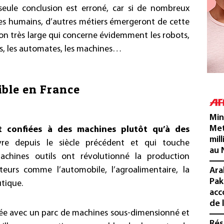
 seule conclusion est erroné, car si de nombreux
des humains, d’autres métiers émergeront de cette
ion très large qui concerne évidemment les robots,
mes, les automates, les machines…
ible en France
Min
Met
nt confiées à des machines plutôt qu’à des
mil
e depuis le siècle précédent et qui touche
au 
machines outils ont révolutionné la production
eurs comme l’automobile, l’agroalimentaire, la
Ara
Pak
tique.
acc
de 
ipée avec un parc de machines sous-dimensionné et
Rés