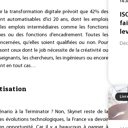
16 J
r la transformation digitale prévoit que 42% des
IS
nt automatisables d’ici 20 ans, dont les emplois
fa
i les emplois intermédiaires comme les fonctions
le
iques ou des fonctions d’encadrement. Toutes les
ncernées, qu’elles soient qualifiées ou non. Pour
Déc
i sont ceux dont le job nécessite de la créativité ou
nseignants, les chercheurs, les ingénieurs ou encore
tant en tout cas…
tisation
Livr
cénario à la Terminator ? Non, Skynet reste de la
ces évolutions technologiques, la France va devoir
 en opportunité. Car il y a beaucoup à gagner à