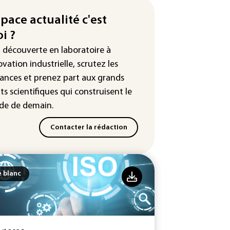
nées de 300.000 clients
space actualité c'est
ntermarché
i ?
Slovaquie enregistre un record
a découverte en laboratoire à
olu de 42,2°C (services
éorologiques)
ovation industrielle, scrutez les
ances
et prenez part aux
grands
is : une trentaine de membres
ts scientifiques
qui construisent le
n canal Telegram masculiniste
voqués devant la justice
e de demain.
Contacter la rédaction
e blanc