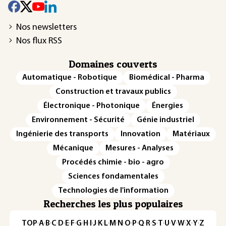
Nos newsletters
Nos flux RSS
Domaines couverts
Automatique - Robotique
Biomédical - Pharma
Construction et travaux publics
Électronique - Photonique
Énergies
Environnement - Sécurité
Génie industriel
Ingénierie des transports
Innovation
Matériaux
Mécanique
Mesures - Analyses
Procédés chimie - bio - agro
Sciences fondamentales
Technologies de l'information
Recherches les plus populaires
TOP
·
A
·
B
·
C
·
D
·
E
·
F
·
G
·
H
·
I
·
J
·
K
·
L
·
M
·
N
·
O
·
P
·
Q
·
R
·
S
·
T
·
U
·
V
·
W
·
X
·
Y
·
Z