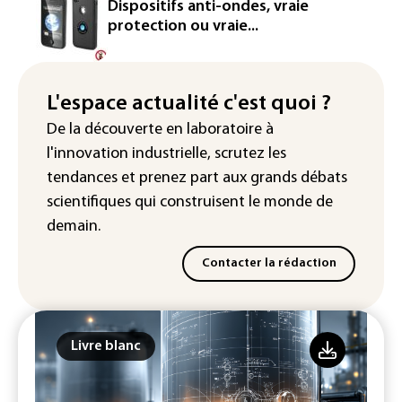
27 août
Dispositifs anti-ondes, vraie
protection ou vraie...
Dans les entrailles de Paris, un chantier
ferroviaire hors norme pour revitaliser
les rails du RER
L'espace actualité c'est quoi ?
Meta se lance sur le marché des logiciels
De la découverte en laboratoire à
écrits par l'IA, dominé par Anthropic et
l'innovation industrielle, scrutez les
OpenAI
tendances
et prenez part aux
grands débats
scientifiques
qui construisent le monde de
demain.
Contacter la rédaction
Livre blanc