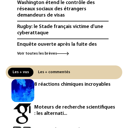
Washington étend le contrôle des
réseaux sociaux des étrangers
demandeurs de visas
Rugby: le Stade français victime d'une
cyberattaque
Enquête ouverte après la fuite des
données de 300.000 clients
Voir toutes les brèves
d'Intermarché
La Slovaquie enregistre un record
Les + vus
Les + commentés
absolu de 42,2°C (services
météorologiques)
8 réactions chimiques incroyables
Paris : une trentaine de membres d'un
canal Telegram masculiniste convoqués
devant la justice
Moteurs de recherche scientifiques
: les alternati...
Jeux vidéo: le très attendu "GTA VI"
promet d'en dévoiler plus sur Netflix le