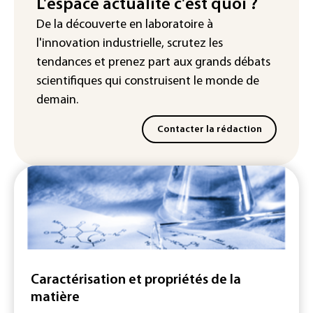
L'espace actualité c'est quoi ?
Véhicules de livraison autonomes: la
De la découverte en laboratoire à
France ouvre la voie à leur
l'innovation industrielle, scrutez les
homologation
tendances
et prenez part aux
grands débats
scientifiques
qui construisent le monde de
demain.
Contacter la rédaction
Caractérisation et propriétés de la
matière