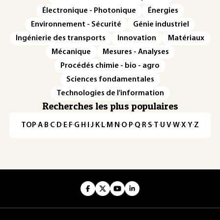
Électronique - Photonique
Énergies
Environnement - Sécurité
Génie industriel
Ingénierie des transports
Innovation
Matériaux
Mécanique
Mesures - Analyses
Procédés chimie - bio - agro
Sciences fondamentales
Technologies de l'information
Recherches les plus populaires
TOP
·
A
·
B
·
C
·
D
·
E
·
F
·
G
·
H
·
I
·
J
·
K
·
L
·
M
·
N
·
O
·
P
·
Q
·
R
·
S
·
T
·
U
·
V
·
W
·
X
·
Y
·
Z