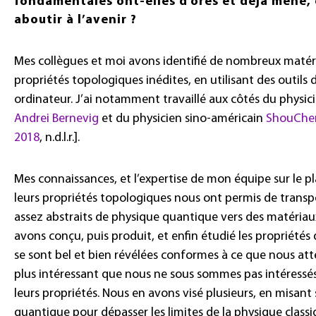
fondamentales ont-elles d’ores et déjà mené, 
aboutir à l’avenir ?
Mes collègues et moi avons identifié de nombreux matér
propriétés topologiques inédites, en utilisant des outils
ordinateur. J’ai notamment travaillé aux côtés du physi
Andrei Bernevig
et du physicien sino-américain
ShouChe
2018
, n.d.l.r.].
Mes connaissances, et l’expertise de mon équipe sur le p
leurs propriétés topologiques nous ont permis de trans
assez abstraits de physique quantique vers des matériaux
avons conçu, puis produit, et enfin étudié les propriétés
se sont bel et bien révélées conformes à ce que nous att
plus intéressant que nous ne sous sommes pas intéressés
leurs propriétés. Nous en avons visé plusieurs, en misant 
quantique pour dépasser les limites de la physique classi