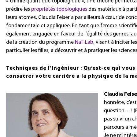
« chimie quantique topologique », une théorie permetta
prédire les
propriétés topologiques
des matériaux à part
leurs atomes, Claudia Felser a par ailleurs à cœur de conc
fondamentale et appliquée. En tant que femme scientifiq
également engagée en faveur de l’égalité des genres, 
de la création du programme
NaT-Lab
, visant à inciter l
particulier les filles, à découvrir et à pratiquer les science
Techniques de l’Ingénieur : Qu’est-ce qui vou
consacrer votre carrière à la physique de la 
Claudia Felse
honnête, c’es
question… ! (Ri
pas suivi un c
parcours a mê
Je ne m’intére