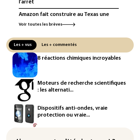
l'arrêt
Amazon fait construire au Texas une
immense centrale à gaz pour ses
Voir toutes les brèves
centres de données
L'UE demande à Meta et TikTok de
Les + vus
Les + commentés
renforcer la surveillance et la
vérification des faits après l'affaire de
8 réactions chimiques incroyables
Ceuta
L'Europe se prépare à une baisse de la
production d'électricité lors de l'éclipse
Moteurs de recherche scientifiques
solaire
: les alternati...
La métropole de Rouen porte plainte
contre BASF pour pollution aux PFAS
Dispositifs anti-ondes, vraie
protection ou vraie...
Canicule: à l'arrêt depuis fin juillet, la
centrale de Golfech reconnectée au
réseau