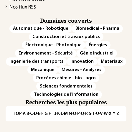
Nos flux RSS
Domaines couverts
Automatique - Robotique
Biomédical - Pharma
Construction et travaux publics
Électronique - Photonique
Énergies
Environnement - Sécurité
Génie industriel
Ingénierie des transports
Innovation
Matériaux
Mécanique
Mesures - Analyses
Procédés chimie - bio - agro
Sciences fondamentales
Technologies de l'information
Recherches les plus populaires
TOP
·
A
·
B
·
C
·
D
·
E
·
F
·
G
·
H
·
I
·
J
·
K
·
L
·
M
·
N
·
O
·
P
·
Q
·
R
·
S
·
T
·
U
·
V
·
W
·
X
·
Y
·
Z