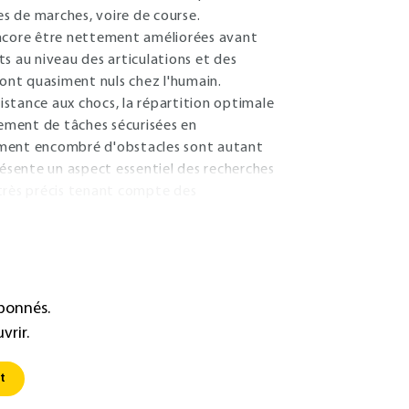
es de marches, voire de course.
ncore être nettement améliorées avant
nts au niveau des articulations et des
sont quasiment nuls chez l'humain.
stance aux chocs, la répartition optimale
sement de tâches sécurisées en
ement encombré d'obstacles sont autant
résente un aspect essentiel des recherches
 très précis tenant compte des
abonnés.
vrir.
t