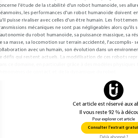
oncerne l'étude de la stabilité d'un robot humanoïde, ses allur
éanmoins, les performances d'un robot humanoïde doivent e
u'il puisse rivaliser avec celles d'un être humain. Les frotteme
ransmissions mécaniques ne sont pas négligeables alors qu'ils 
'autonomie du robot humanoïde, sa puissance massique, sa rési
e sa masse, sa locomotion sur terrain accidenté, l'accomplis- 
ollaboration avec un humain, son évolution dans un environn
e défis qui restent actuels. La modélisation de ces robots rep
ans ce domaine, en particulier grâce à des modèles physiques
hénomènes de contact et de la dynamique du robot.
Cet article est réservé aux 
Il vous reste 92 % à décou
Pour explorer cet article
Consulter l'extrait gratui
Déjà abonné ?