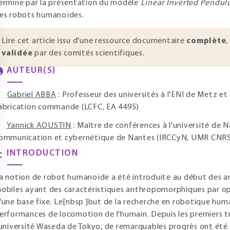
ermine par la présentation du modèle
Linear Inverted Pendu
es robots humanoïdes.
Lire cet article issu d'une ressource documentaire
complète
,
validée
par des comités scientifiques.
AUTEUR(S)
Gabriel ABBA
: Professeur des universités à l'ENI de Metz e
abrication commande (LCFC, EA 4495)
Yannick AOUSTIN
: Maître de conférences à l'université de N
ommunication et cybernétique de Nantes (IRCCyN, UMR CNRS
INTRODUCTION
a notion de robot humanoïde a été introduite au début des an
obiles ayant des caractéristiques anthropomorphiques par oppo
'une base fixe. Le[nbsp ]but de la recherche en robotique huma
erformances de locomotion de l'humain. Depuis les premiers tr
'université Waseda de Tokyo, de remarquables progrès ont été