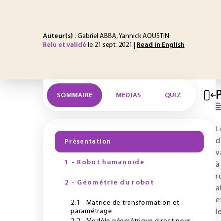
Auteur(s)
: Gabriel ABBA, Yannick AOUSTIN
Relu et validé
le 21 sept. 2021 |
Read in English
SOMMAIRE
MÉDIAS
QUIZ
L
d
Présentation
v
1 - Robot humanoïde
à
r
2 - Géométrie du robot
a
e
2.1 - Matrice de transformation et
paramétrage
l