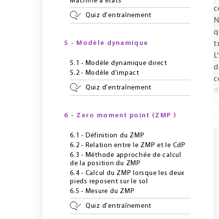
Machine à états
c
Quiz d'entraînement
N
q
5 - Modèle dynamique
t
L
5.1 - Modèle dynamique direct
d
5.2 - Modèle d'impact
c
Quiz d'entraînement
d
d
p
6 - Zero moment point (ZMP )
6.1 - Définition du ZMP
6.2 - Relation entre le ZMP et le CdP
6.3 - Méthode approchée de calcul
de la position du ZMP
6.4 - Calcul du ZMP lorsque les deux
pieds reposent sur le sol
6.5 - Mesure du ZMP
Quiz d'entraînement