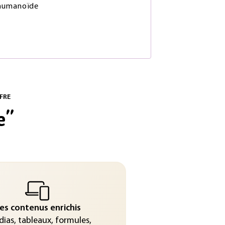
humanoïde
FRE
e
"
es contenus enrichis
ias, tableaux, formules,