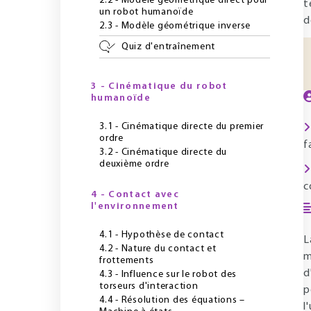
2.2 - Modèle géométrique direct pour
t
un robot humanoïde
d
2.3 - Modèle géométrique inverse
Quiz d'entraînement
3 - Cinématique du robot
humanoïde
3.1 - Cinématique directe du premier
ordre
f
3.2 - Cinématique directe du
deuxième ordre
c
4 - Contact avec
l'environnement
4.1 - Hypothèse de contact
L
4.2 - Nature du contact et
m
frottements
d
4.3 - Influence sur le robot des
torseurs d'interaction
p
4.4 - Résolution des équations –
l