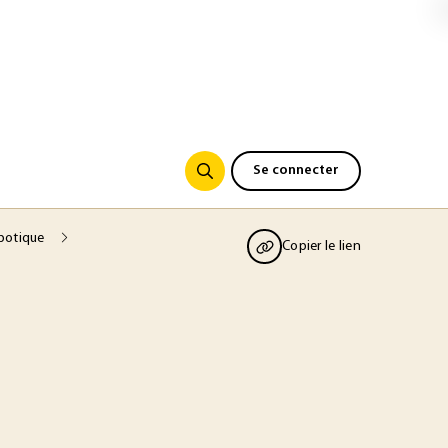
Se connecter
obotique
Copier le lien