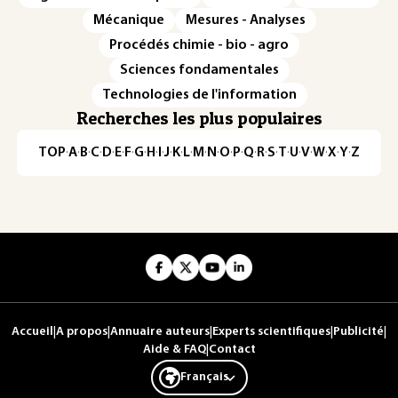
Mécanique
Mesures - Analyses
Procédés chimie - bio - agro
Sciences fondamentales
Technologies de l'information
Recherches les plus populaires
TOP
·
A
·
B
·
C
·
D
·
E
·
F
·
G
·
H
·
I
·
J
·
K
·
L
·
M
·
N
·
O
·
P
·
Q
·
R
·
S
·
T
·
U
·
V
·
W
·
X
·
Y
·
Z
Accueil
|
A propos
|
Annuaire auteurs
|
Experts scientifiques
|
Publicité
|
Aide & FAQ
|
Contact
Français