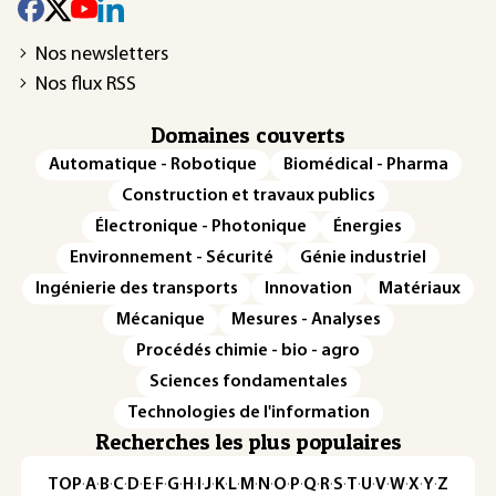
Nos newsletters
Nos flux RSS
Domaines couverts
Automatique - Robotique
Biomédical - Pharma
Construction et travaux publics
Électronique - Photonique
Énergies
Environnement - Sécurité
Génie industriel
Ingénierie des transports
Innovation
Matériaux
Mécanique
Mesures - Analyses
Procédés chimie - bio - agro
Sciences fondamentales
Technologies de l'information
Recherches les plus populaires
TOP
·
A
·
B
·
C
·
D
·
E
·
F
·
G
·
H
·
I
·
J
·
K
·
L
·
M
·
N
·
O
·
P
·
Q
·
R
·
S
·
T
·
U
·
V
·
W
·
X
·
Y
·
Z