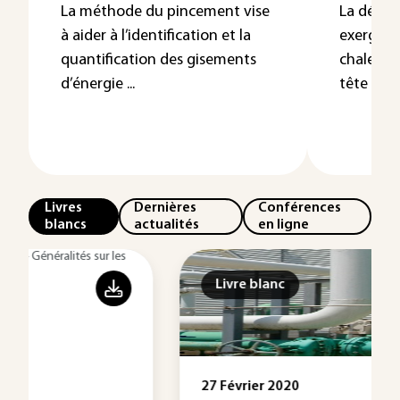
La méthode du pincement vise
La déter
à aider à l’identification et la
exergéti
quantification des gisements
chaleur 
d’énergie ...
tête lorsqu
Livres
Dernières
Conférences
blancs
actualités
en ligne
Livre blanc
27 Février 2020