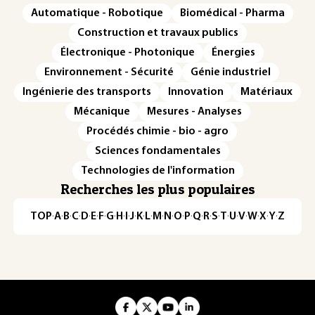
Automatique - Robotique
Biomédical - Pharma
Construction et travaux publics
Électronique - Photonique
Énergies
Environnement - Sécurité
Génie industriel
Ingénierie des transports
Innovation
Matériaux
Mécanique
Mesures - Analyses
Procédés chimie - bio - agro
Sciences fondamentales
Technologies de l'information
Recherches les plus populaires
TOP
·
A
·
B
·
C
·
D
·
E
·
F
·
G
·
H
·
I
·
J
·
K
·
L
·
M
·
N
·
O
·
P
·
Q
·
R
·
S
·
T
·
U
·
V
·
W
·
X
·
Y
·
Z