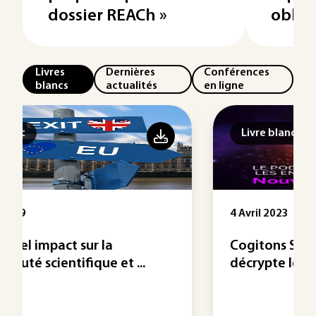
dossier REACh »
oblig
Livres
Dernières
Conférences
blancs
actualités
en ligne
Livre blanc
4 Avril 2023
Cogitons Sciences, le podcast qui
décrypte les enjeux ...