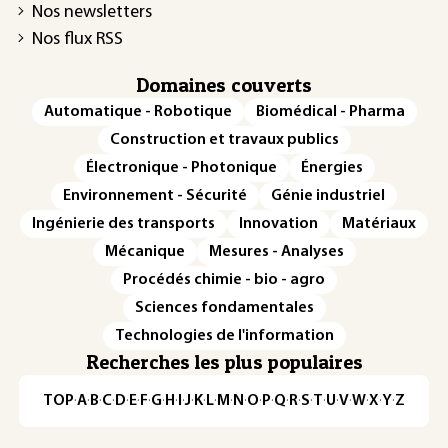
Nos newsletters
Nos flux RSS
Domaines couverts
Automatique - Robotique
Biomédical - Pharma
Construction et travaux publics
Électronique - Photonique
Énergies
Environnement - Sécurité
Génie industriel
Ingénierie des transports
Innovation
Matériaux
Mécanique
Mesures - Analyses
Procédés chimie - bio - agro
Sciences fondamentales
Technologies de l'information
Recherches les plus populaires
TOP
·
A
·
B
·
C
·
D
·
E
·
F
·
G
·
H
·
I
·
J
·
K
·
L
·
M
·
N
·
O
·
P
·
Q
·
R
·
S
·
T
·
U
·
V
·
W
·
X
·
Y
·
Z