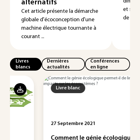
dimens
alternatifs
et soci
Cet article présente la démarche
de créat
globale d'écoconception d'une
machine électrique tournante à
courant ...
Livres
Dernières
Conférences
blancs
actualités
en ligne
Livre blanc
27 Septembre 2021
Comment le génie écologique