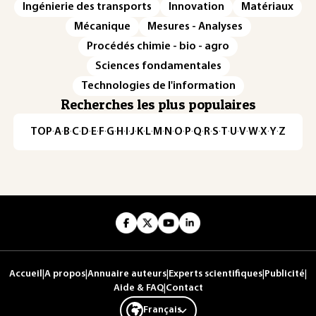
Ingénierie des transports
Innovation
Matériaux
Mécanique
Mesures - Analyses
Procédés chimie - bio - agro
Sciences fondamentales
Technologies de l'information
Recherches les plus populaires
TOP
·
A
·
B
·
C
·
D
·
E
·
F
·
G
·
H
·
I
·
J
·
K
·
L
·
M
·
N
·
O
·
P
·
Q
·
R
·
S
·
T
·
U
·
V
·
W
·
X
·
Y
·
Z
Accueil
|
A propos
|
Annuaire auteurs
|
Experts scientifiques
|
Publicité
|
Aide & FAQ
|
Contact
Français