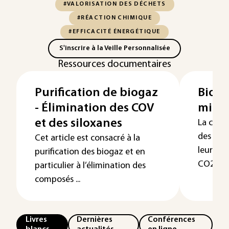
#VALORISATION DES DÉCHETS
#RÉACTION CHIMIQUE
#EFFICACITÉ ÉNERGÉTIQUE
S'inscrire à la Veille Personnalisée
Ressources documentaires
Purification de biogaz
Biofi
- Élimination des COV
micro
et des siloxanes
La croi
des mic
Cet article est consacré à la
leur cul
purification des biogaz et en
CO2 ...
particulier à l’élimination des
composés ...
Livres
Dernières
Conférences