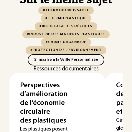
#THERMODURCISSABLE
#THERMOPLASTIQUE
#RECYCLAGE DES DÉCHETS
#INDUSTRIE DES MATIÈRES PLASTIQUES
#CHIMIE ORGANIQUE
#PROTECTION DE L'ENVIRONNEMENT
S'inscrire à la Veille Personnalisée
Ressources documentaires
Perspectives
Cont
d’amélioration
des s
de l’économie
par l
circulaire
et l
des plastiques
Cet art
global 
Les plastiques posent