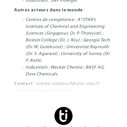
Industriels : SNF Floerger
Autres acteurs dans le monde
:
Centres de compétence : A*STAR’s
Institute of Chemical and Engineering
Sciences (Singapour, Dr. P. Thonyiot) ;
Boston College (Dr. J. Niu) ; Georgia Tech
(Dr. W. Gutekunst) ; Universitat Bayreuth
(Dr. S. Agarwal) ; University of Surrey (Dr.
P. Roth)
Industriels : Wacker Chemie ; BASF AG,
Dow Chemicals
Contact
:
yohann.guillaneuf@univ-amu.fr
;
catherine.lefay@univ-amu.fr