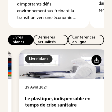
dans le
d’importants défis
terrestr
environnementaux freinant la
transition vers une économie ...
Livres
Dernières
Conférences
blancs
actualités
en ligne
Livre blanc
29 Avril 2021
Le plastique, indispensable en
temps de crise sanitaire