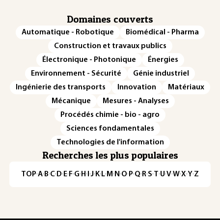
Domaines couverts
Automatique - Robotique
Biomédical - Pharma
Construction et travaux publics
Électronique - Photonique
Énergies
Environnement - Sécurité
Génie industriel
Ingénierie des transports
Innovation
Matériaux
Mécanique
Mesures - Analyses
Procédés chimie - bio - agro
Sciences fondamentales
Technologies de l'information
Recherches les plus populaires
TOP
·
A
·
B
·
C
·
D
·
E
·
F
·
G
·
H
·
I
·
J
·
K
·
L
·
M
·
N
·
O
·
P
·
Q
·
R
·
S
·
T
·
U
·
V
·
W
·
X
·
Y
·
Z